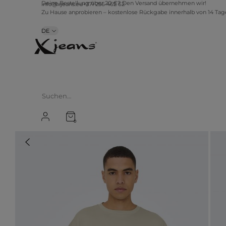
info@xjeans.eu
+371 256 462 62
Deine Bestellung über 20 €? Den Versand übernehmen wir!
Zu Hause anprobieren – kostenlose Rückgabe innerhalb von 14 Ta
DE
0