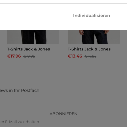
Individualisieren
T-Shirts Jack & Jones
T-Shirts Jack & Jones
€17.96
€13.46
€19.95
€14.95
ews in Ihr Postfach
ABONNIEREN
r E-Mail zu erhalten