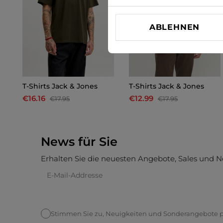
ABLEHNEN
T-Shirts Jack & Jones
T-Shirts Jack & Jones
€16.16
€12.99
€17.95
€17.95
News für Sie
Erhalten Sie die neuesten Angebote, Sales und N
Stimmen Sie zu, Neuigkeiten und Sonderangebote pe