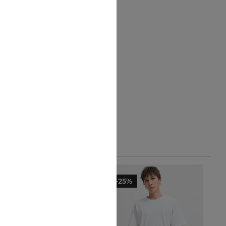
-10%
-25%