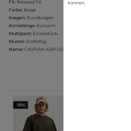
Fit:
Relaxed Fit
können.
Farbe:
Beige
Kragen:
Rundkragen
Ärmellänge:
Kurzarm
Multipack:
Einzelstück
Muster:
Einfarbig
Name:
CASPIAN AIRFLEX
-10%
-28%