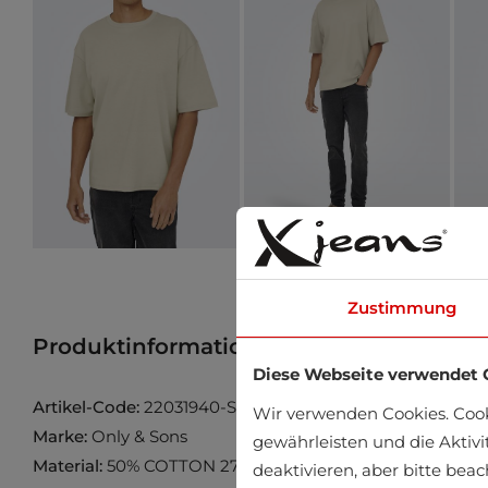
Zustimmung
Produktinformation
Produkt im Gesch
Diese Webseite verwendet 
Artikel-Code:
22031940-Silver-Lining
Wir verwenden Cookies. Coo
Marke:
Only & Sons
gewährleisten und die Aktivi
Material:
50% COTTON 27% POLYESTER 23% ELASTOMU
deaktivieren, aber bitte bea