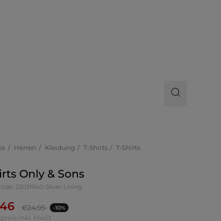
te
Herren
Kleidung
T-Shirts
T-Shirts
irts Only & Sons
Code: 22031940-Silver-Lining
.46
€
24.95
-10%
preis inkl. MwSt