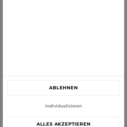
Erhalten Sie die neuesten Angebote, Sales und News in
Ihr Postfach
ABONNIEREN
Stimmen Sie zu, Neuigkeiten und Sonderangebote per E-
Mail zu erhalten
INFORMATIONEN
KUNDENBETREUUNG
KONTAKT
ABLEHNEN
info@xjeans.eu
+371 256 462 62
Individualisieren
Folgen Sie uns in den sozialen Netzwerken
ALLES AKZEPTIEREN