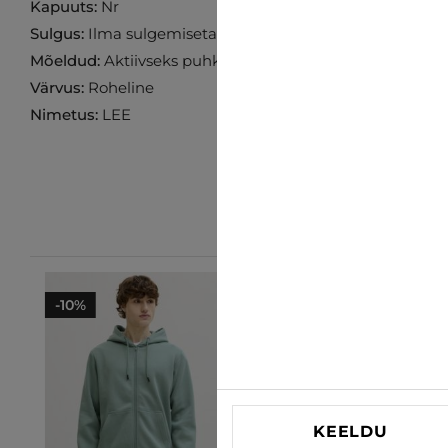
Kapuuts:
Nr
Sulgus:
Ilma sulgemiseta
Mõeldud:
Aktiivseks puhkuseks
Värvus:
Roheline
Nimetus:
LEE
-10%
-10%
KEELDU