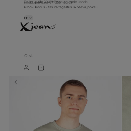
Tellimus üle 20 €? Tarne on meie kanda!
info@xjeans.eu
+371 256 462 62
Proovi kodus – tasuta tagastus 14 päeva jooksul
EE
0