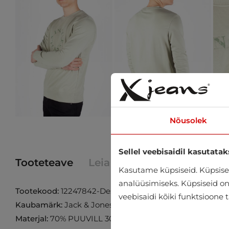
Nõusolek
Sellel veebisaidil kasutatak
Tooteteave
Leia toode poest
Kasutame küpsiseid. Küpsisei
analüüsimiseks. Küpsiseid on v
Tootekood:
12247842-Desert-Sage
veebisaidi kõiki funktsioone 
Kaubamärk:
Jack & Jones
Materjal:
70% PUUVILL 30% POLÜESTER