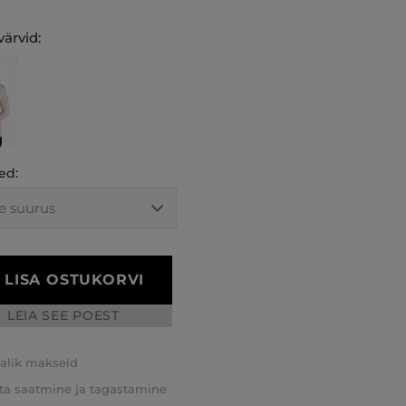
ärvid:
ed:
LISA OSTUKORVI
LEIA SEE POEST
valik makseid
ta saatmine ja tagastamine