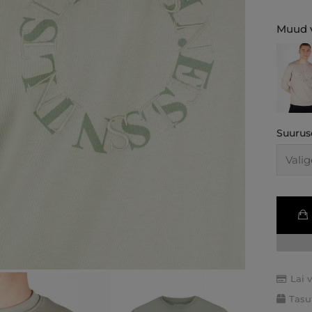
Muud v
Suurus
Lai 
Tasu