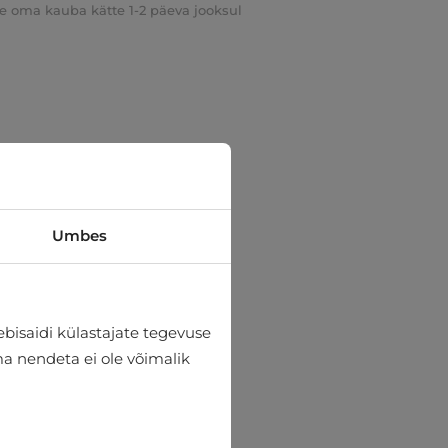
e oma kauba kätte 1-2 päeva jooksul
Umbes
bisaidi külastajate tegevuse
lma nendeta ei ole võimalik