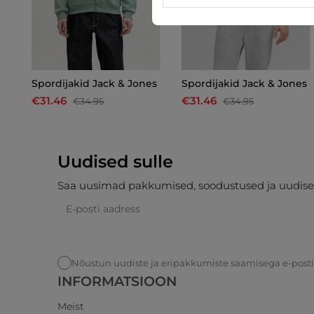
Spordijakid Jack & Jones
Spordijakid Jack & Jones
€31.46
€31.46
€34.95
€34.95
Uudised sulle
Saa uusimad pakkumised, soodustused ja uudise
Nõustun uudiste ja eripakkumiste saamisega e-post
INFORMATSIOON
Meist