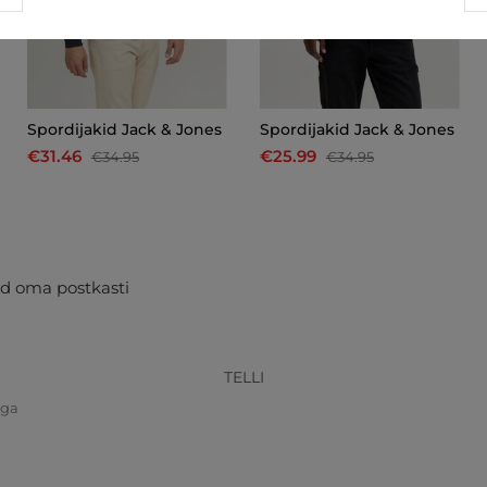
Spordijakid Jack & Jones
Spordijakid Jack & Jones
€31.46
€25.99
€34.95
€34.95
d oma postkasti
TELLI
iga