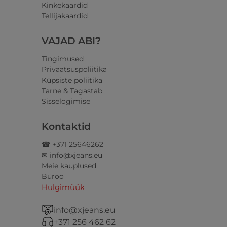
Kinkekaardid
Tellijakaardid
VAJAD ABI?
Tingimused
Privaatsuspoliitika
Küpsiste poliitika
Tarne & Tagastab
Sisselogimise
Kontaktid
☎ +371 25646262
✉ info@xjeans.eu
Meie kauplused
Büroo
Hulgimüük
info@xjeans.eu
+371 256 462 62