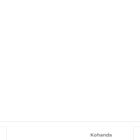
KOOS SELLE TOOTEGA OSTA KA
-10%
-26%
Kohanda