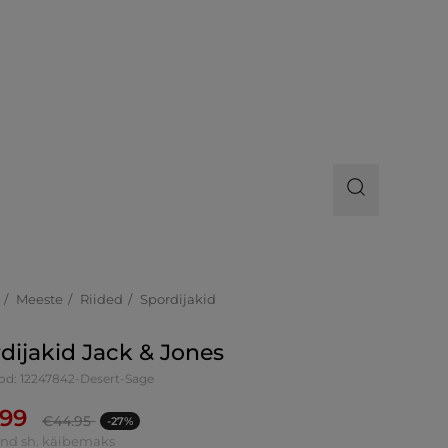
Meeste
Riided
Spordijakid
dijakid Jack & Jones
od: 12247842-Desert-Sage
.99
€
44.95
-27%
ind sh. käibemaks