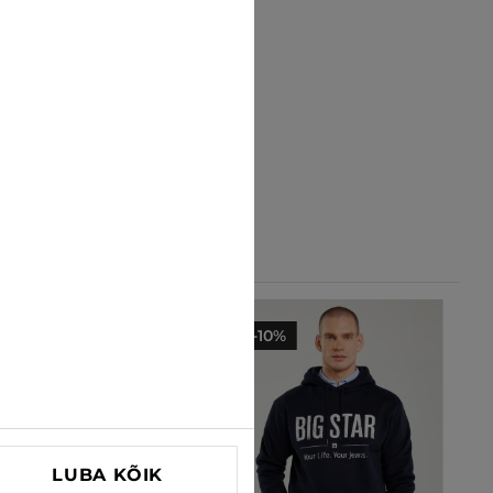
-25%
-10%
LUBA KÕIK