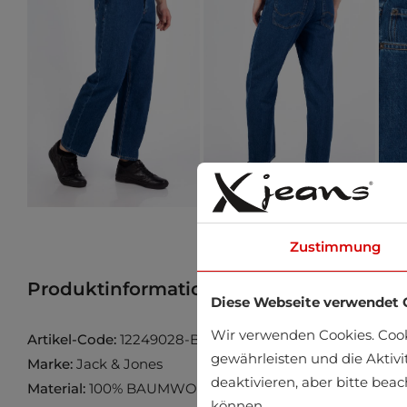
Zustimmung
Produktinformation
Produkt im Gesch
Diese Webseite verwendet 
Wir verwenden Cookies. Coo
Artikel-Code:
12249028-Blue-Denim
gewährleisten und die Aktivi
Marke:
Jack & Jones
deaktivieren, aber bitte bea
Material:
100% BAUMWOLLE
können.