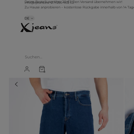
info@xjeans.eu
+371 256 462 62
Deine Bestellung über 20 €? Den Versand übernehmen wir!
Zu Hause anprobieren – kostenlose Rückgabe innerhalb von 14 Ta
DE
0