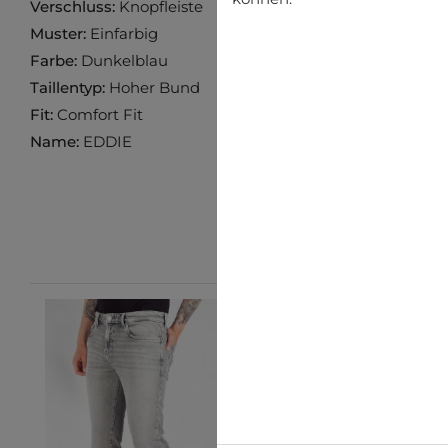
Verschluss:
Knopfleiste
Muster:
Einfarbig
Farbe:
Dunkelblau
Taillentyp:
Hoher Bund
Fit:
Comfort Fit
Name:
EDDIE
-10%