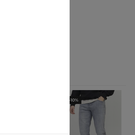
-25%
-10%