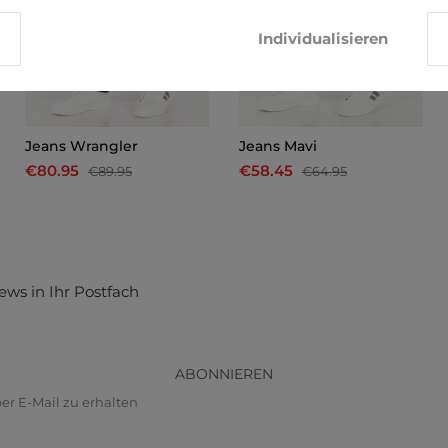
Individualisieren
Jeans Wrangler
Jeans Mavi
€80.95
€58.45
€89.95
€64.95
ews in Ihr Postfach
ABONNIEREN
r E-Mail zu erhalten