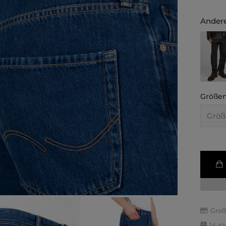
Andere
Größen
Groß
14-t