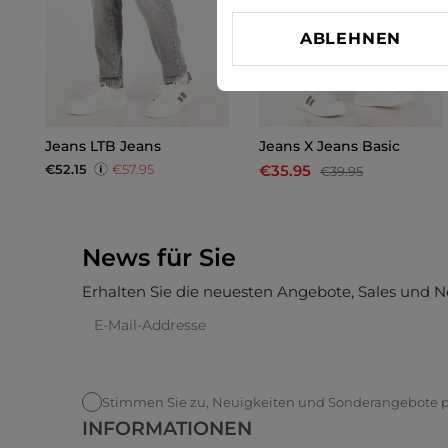
ABLEHNEN
Jeans LTB Jeans
Jeans X Jeans Basic
€52.15
€57.95
€35.95
€39.95
News für Sie
Erhalten Sie die neuesten Angebote, Sales und N
Stimmen Sie zu, Neuigkeiten und Sonderangebote pe
INFORMATIONEN