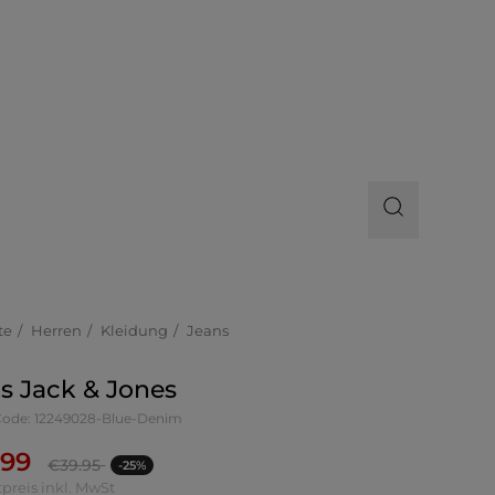
te
Herren
Kleidung
Jeans
s Jack & Jones
-Code: 12249028-Blue-Denim
.99
€
39.95
-25%
preis inkl. MwSt