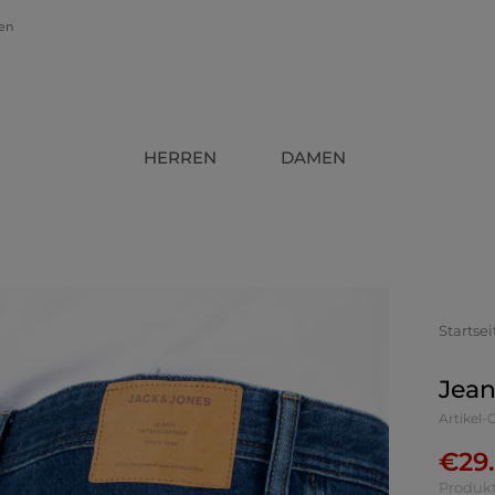
gen
HERREN
DAMEN
Startsei
Jean
Artikel
€
29
Produkt