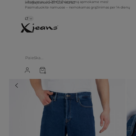
info@xjeans.eu
+371 256 462 62
Užsakymas virš 20 €? Pristatymą apmokame mes!
Pasimatuokite namuose – nemokamas grąžinimas per 14 dienų
LT
0