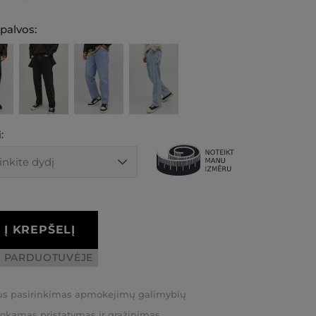
spalvos:
:
Į KREPŠELĮ
I PARDUOTUVĖJE
us pasirinkimas apmokejimų galimybių
kamas pristatymas ir grąžinimas