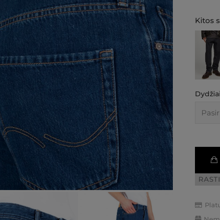
Kitos 
Dydžiai
RAST
Plat
Nemo