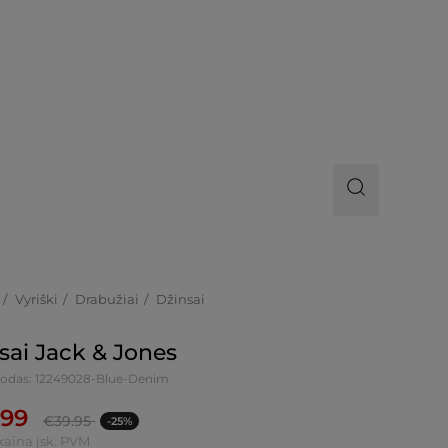
Vyriški
Drabužiai
Džinsai
sai Jack & Jones
kodas: 12249028-Blue-Denim
.99
€
39.95
-25%
kaina įsk. PVM