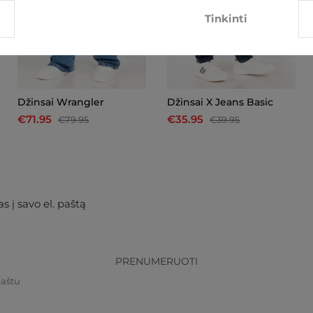
Tinkinti
Džinsai Wrangler
Džinsai X Jeans Basic
€71.95
€35.95
€79.95
€39.95
s į savo el. paštą
PRENUMERUOTI
paštu