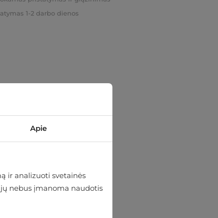
tatymas 1-2 darbo dienos
Apie
 ir analizuoti svetainės
 be jų nebus įmanoma naudotis