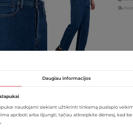
Pris
Daugiau informacijos
arduotuvėje
 slapukai
ukai naudojami siekiant užtikrinti tinkamą puslapio veikimą
alima apriboti arba išjungti, tačiau atkreipkite dėmesį, kad
.