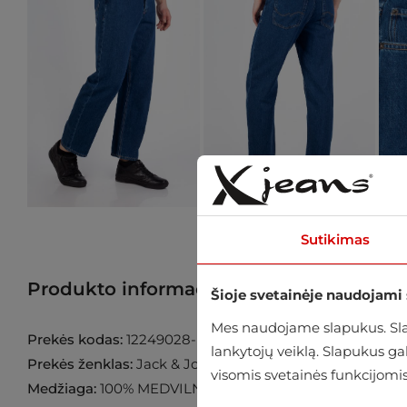
Sutikimas
Produkto informacija
Raskite prekę p
Šioje svetainėje naudojami
Mes naudojame slapukus. Slap
Prekės kodas:
12249028-Blue-Denim
lankytojų veiklą. Slapukus g
Prekės ženklas:
Jack & Jones
visomis svetainės funkcijomis
Medžiaga:
100% MEDVILNĖ