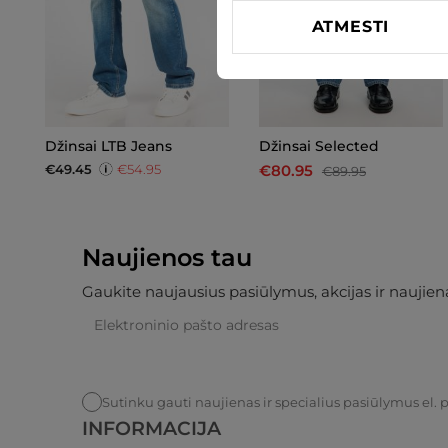
ATMESTI
Džinsai LTB Jeans
Džinsai Selected
€49.45
€54.95
€80.95
€89.95
Naujienos tau
Gaukite naujausius pasiūlymus, akcijas ir naujiena
Sutinku gauti naujienas ir specialius pasiūlymus el. 
INFORMACIJA