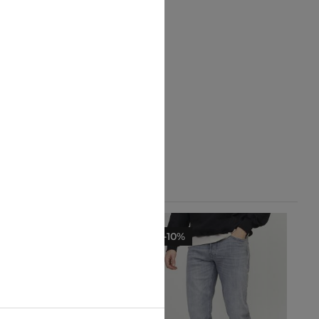
-25%
-10%