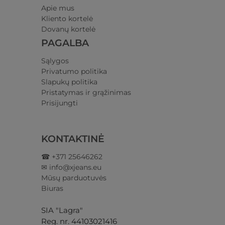
Apie mus
Kliento kortelė
Dovanų kortelė
PAGALBA
Sąlygos
Privatumo politika​
Slapukų politika
Pristatymas ir grąžinimas​
Prisijungti​
KONTAKTINĖ
☎ +371 25646262
✉ info@xjeans.eu
Mūsų parduotuvės
Biuras
SIA "Lagra"
Reg. nr. 44103021416