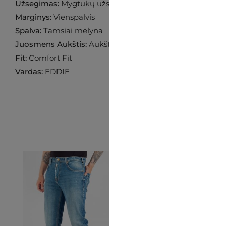
Užsegimas:
Mygtukų užsegimas
Marginys:
Vienspalvis
Spalva:
Tamsiai mėlyna
Juosmens Aukštis:
Aukštas
Fit:
Comfort Fit
Vardas:
EDDIE
-10%