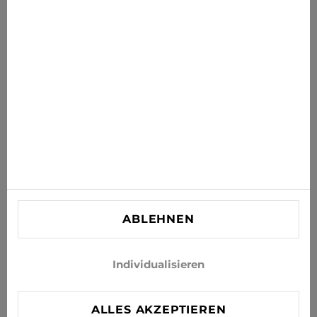
Erhalten Sie die neuesten Angebote, Sales und News in
Ihr Postfach
ABONNIEREN
Stimmen Sie zu, Neuigkeiten und Sonderangebote per E-
Mail zu erhalten
INFORMATIONEN
KUNDENBETREUUNG
KONTAKT
ABLEHNEN
info@xjeans.eu
+371 256 462 62
Individualisieren
Folgen Sie uns in den sozialen Netzwerken
ALLES AKZEPTIEREN