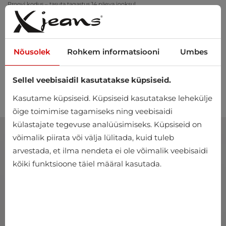
Proovi kodus – tasuta tagastus 14 päeva jooksul
Nõusolek
Rohkem informatsiooni
Umbes
Sellel veebisaidil kasutatakse küpsiseid.
0
Kasutame küpsiseid. Küpsiseid kasutatakse lehekülje
õige toimimise tagamiseks ning veebisaidi
külastajate tegevuse analüüsimiseks. Küpsiseid on
võimalik piirata või välja lülitada, kuid tuleb
arvestada, et ilma nendeta ei ole võimalik veebisaidi
kõiki funktsioone täiel määral kasutada.