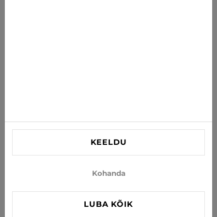
Saa uusimad pakkumised, soodustused ja uudised oma
postkasti
TELLI
Nõustun uudiste ja eripakkumiste saamisega e-postiga
INFORMATSIOON
VAJAD ABI?
Kontaktid
KEELDU
info@xjeans.eu
+371 256 462 62
Kohanda
Jälgi meid sotsiaalmeedias
LUBA KÕIK