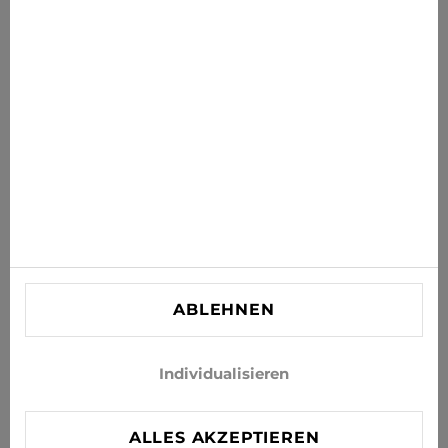
Erhalten Sie die neuesten Angebote, Sales und News in
Ihr Postfach
ABONNIEREN
Stimmen Sie zu, Neuigkeiten und Sonderangebote per E-
Mail zu erhalten
INFORMATIONEN
KUNDENBETREUUNG
KONTAKT
ABLEHNEN
info@xjeans.eu
+371 256 462 62
Individualisieren
Folgen Sie uns in den sozialen Netzwerken
ALLES AKZEPTIEREN