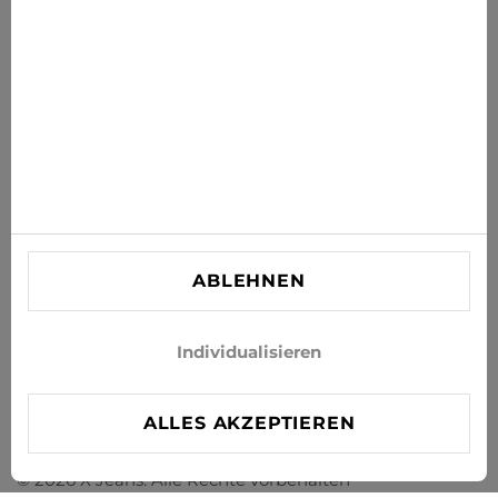
ABONNIEREN
Stimmen Sie zu, Neuigkeiten und Sonderangebote per E-
Mail zu erhalten
INFORMATIONEN
KUNDENBETREUUNG
KONTAKT
ABLEHNEN
info@xjeans.eu
+371 256 462 62
Individualisieren
Folgen Sie uns in den sozialen Netzwerken
ALLES AKZEPTIEREN
© 2026 X Jeans. Alle Rechte vorbehalten