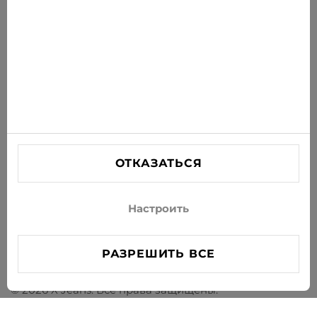
ПОДПИСАТЬСЯ
Соглашаюсь получать рассылку новостей и
специальных предложений по электронной почте
ИНФОРМАЦИЯ
ПОМОЩЬ
СВЯЗАТЬСЯ С НАМИ
ОТКАЗАТЬСЯ
info@xjeans.eu
+371 256 462 62
Настроить
Подписывайтесь на нас в соцсетях
РАЗРЕШИТЬ ВСЕ
© 2026 X Jeans. Все права защищены.