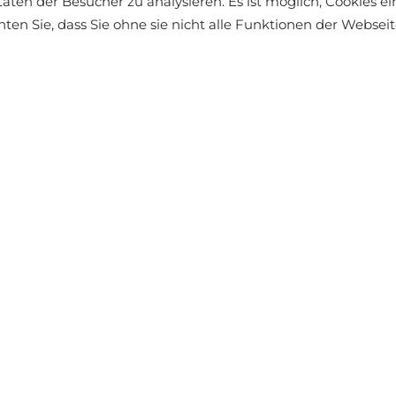
täten der Besucher zu analysieren. Es ist möglich, Cookies 
äft finden
chten Sie, dass Sie ohne sie nicht alle Funktionen der Webse
Kleidung, 
dem Risiko,
einen wirkl
ÄHNLICHE PRODUKTE