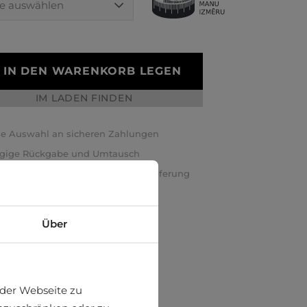
IN DEN WARENKORB LEGEN
IM LADEN FINDEN
e Auswahl an sicheren Zahlungen
ägige Rückgabe und Umtausch
elle und sichere internationale Lieferung
Über
der Webseite zu