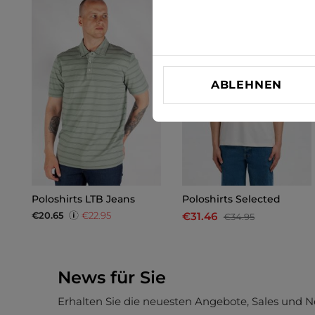
-10%
ABLEHNEN
Poloshirts LTB Jeans
Poloshirts Selected
€20.65
€22.95
€31.46
€34.95
News für Sie
Erhalten Sie die neuesten Angebote, Sales und N