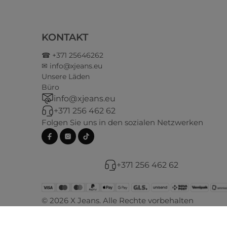
KONTAKT
☎ +371 25646262
✉ info@xjeans.eu
Unsere Läden
Büro
info@xjeans.eu
+371 256 462 62
Folgen Sie uns in den sozialen Netzwerken
+371 256 462 62
© 2026 X Jeans. Alle Rechte vorbehalten