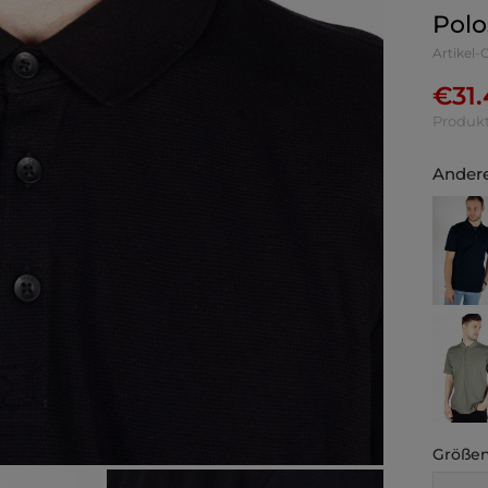
Polo
Artikel
€
31
Produkt
Andere
Größen