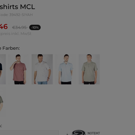
shirts MCL
-Code: 39492-SIYAH
.46
€
34.95
-10%
preis inkl. MwSt
 Farben:
: