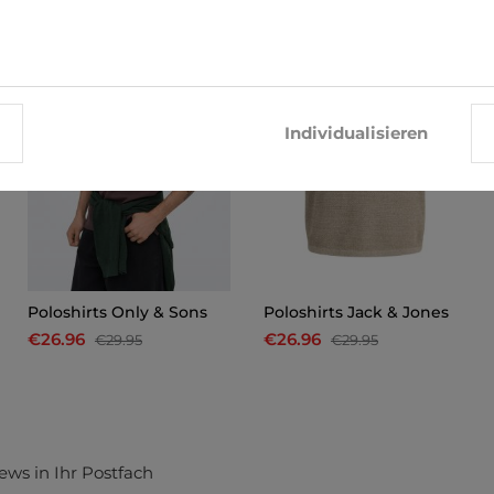
-10%
-10%
Individualisieren
Poloshirts Only & Sons
Poloshirts Jack & Jones
€26.96
€26.96
€29.95
€29.95
ews in Ihr Postfach