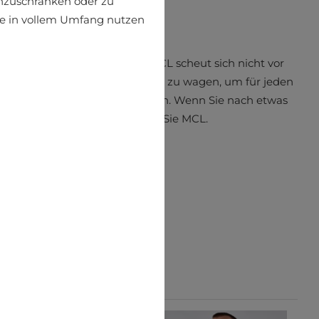
einzuschränken oder zu
ite in vollem Umfang nutzen
die einfach ins Auge springt. MCL scheut sich nicht vor
 Farb- und Formkombinationen zu wagen, um für jeden
ich einzigartigen Stil zu kreieren. Wenn Sie nach etwas
anderem suchen – wählen Sie MCL.