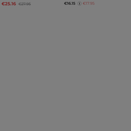
€16.15
€17.95
€25.16
€
€27.95