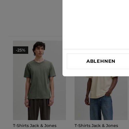
-25%
-10%
ABLEHNEN
T-Shirts Jack & Jones
T-Shirts Jack & Jones