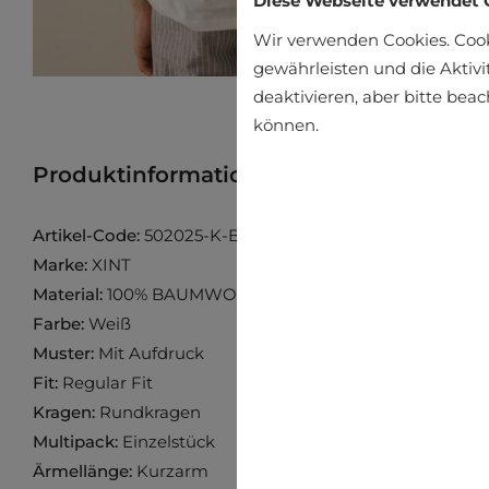
Diese Webseite verwendet 
Wir verwenden Cookies. Coo
gewährleisten und die Aktivi
deaktivieren, aber bitte bea
können.
Produktinformation
Produkt im Gesch
Artikel-Code:
502025-K-BEYAZ
Marke:
XINT
Material:
100% BAUMWOLLE
Farbe:
Weiß
Muster:
Mit Aufdruck
Fit:
Regular Fit
Kragen:
Rundkragen
Multipack:
Einzelstück
Ärmellänge:
Kurzarm