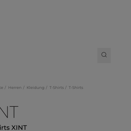
te
Herren
Kleidung
T-Shirts
T-Shirts
irts XINT