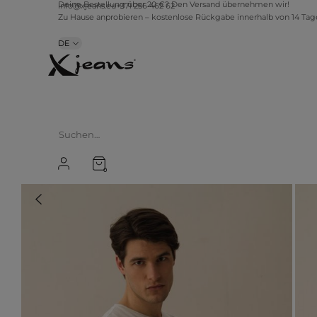
info@xjeans.eu
+371 256 462 62
Deine Bestellung über 20 €? Den Versand übernehmen wir!
Zu Hause anprobieren – kostenlose Rückgabe innerhalb von 14 Ta
DE
0