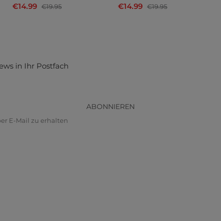
€14.99
€14.99
€19.95
€19.95
ews in Ihr Postfach
ABONNIEREN
r E-Mail zu erhalten