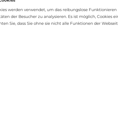
Cookies
kies werden verwendet, um das reibungslose Funktionieren 
täten der Besucher zu analysieren. Es ist möglich, Cookies 
chten Sie, dass Sie ohne sie nicht alle Funktionen der Webse
äft finden
Entworfen f
sein Leben
möchte
Modesymbol 
der Stadt b
besonde