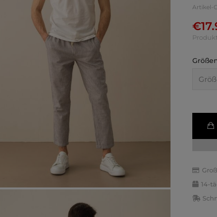
Artikel
€
17
Produkt
Größen
Groß
14-t
Schn