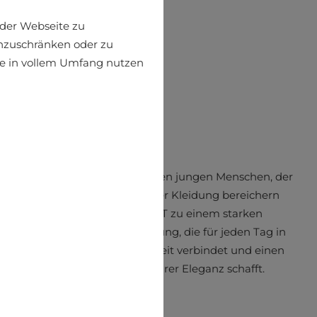
der Webseite zu
einzuschränken oder zu
ite in vollem Umfang nutzen
ür einen modernen, dynamischen jungen Menschen, der
 mit stilvoller und hochwertiger Kleidung bereichern
. In kürzester Zeit hat sich XINT zu einem starken
in Europa entwickelt – Kleidung, die für jeden Tag in
ereit ist, Komfort und Einfachheit verbindet und einen
ren, einzigartigen Stil mit wahrer Eleganz schafft.