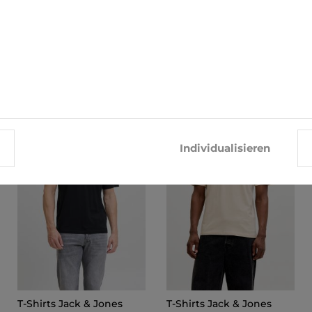
ÄHNLICHE PRODUKTE
-25%
-25%
Individualisieren
T-Shirts Jack & Jones
T-Shirts Jack & Jones