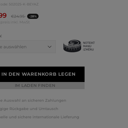
-Code: 502025-K-BEYAZ
.99
€
24.95
-28%
preis inkl. MwSt
:
IN DEN WARENKORB LEGEN
IM LADEN FINDEN
e Auswahl an sicheren Zahlungen
ägige Rückgabe und Umtausch
elle und sichere internationale Lieferung