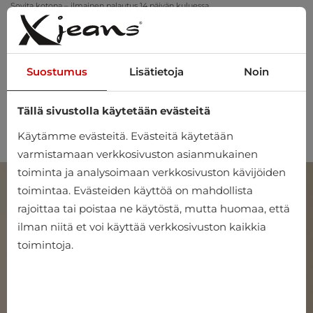
Sovita kotona – ilmainen palautus 14 päivän kuluessa
Suostumus
Lisätietoja
Noin
Tällä sivustolla käytetään evästeitä
0
Käytämme evästeitä. Evästeitä käytetään
varmistamaan verkkosivuston asianmukainen
toiminta ja analysoimaan verkkosivuston kävijöiden
toimintaa. Evästeiden käyttöä on mahdollista
rajoittaa tai poistaa ne käytöstä, mutta huomaa, että
ilman niitä et voi käyttää verkkosivuston kaikkia
toimintoja.