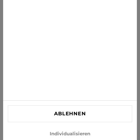
News für Sie
Erhalten Sie die neuesten Angebote, Sales und News in
Ihr Postfach
ABONNIEREN
Stimmen Sie zu, Neuigkeiten und Sonderangebote per E-
Mail zu erhalten
INFORMATIONEN
KUNDENBETREUUNG
KONTAKT
ABLEHNEN
info@xjeans.eu
+371 256 462 62
Individualisieren