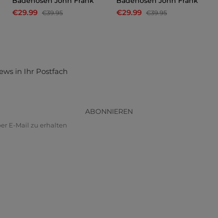
Badehosen John Frank
Badehosen John Frank
€29.99
€29.99
€39.95
€39.95
ews in Ihr Postfach
ABONNIEREN
r E-Mail zu erhalten