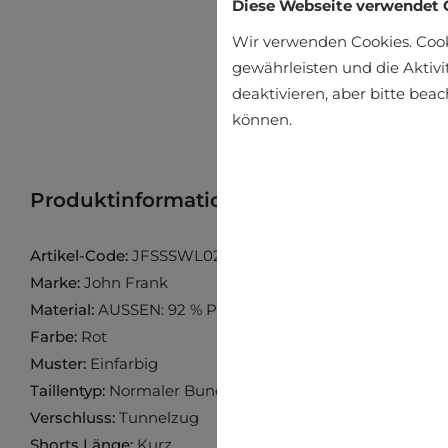
Diese Webseite verwendet 
Wir verwenden Cookies. Coo
gewährleisten und die Aktivi
deaktivieren, aber bitte bea
können.
Produktinformation
Produkt im Gesch
Artikel-Code:
JFSSSWL02-RED
Marke:
John Frank
Material:
AUSSEN: 92 % POLYESTER 8 % ELASTAN INNE
Farbe:
Rot
Muster:
Einfarbig
Taillentyp:
Normaler Bund
Verschluss:
Tunnelzug
Shorts Länge:
Kurz