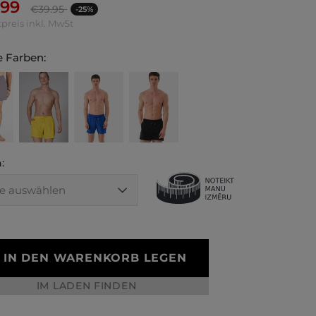
.99
€
39.95
-25%
preis inkl. MwSt
 Farben:
:
IN DEN WARENKORB LEGEN
IM LADEN FINDEN