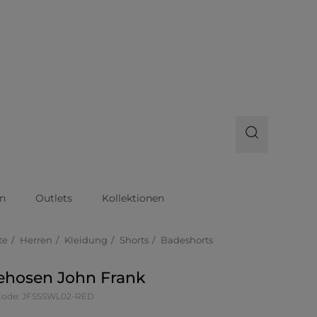
n
Outlets
Kollektionen
te
Herren
Kleidung
Shorts
Badeshorts
ehosen John Frank
-Code: JFSSSWL02-RED