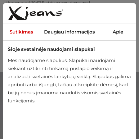
Užsakymas virš 20 €? Pristatymą apmokame mes!
Pasimatuokite namuose – nemokamas grąžinimas per 14 dienų
Sutikimas
Daugiau informacijos
Apie
Šioje svetainėje naudojami slapukai
0
Mes naudojame slapukus. Slapukai naudojami
siekiant užtikrinti tinkamą puslapio veikimą ir
analizuoti svetainės lankytojų veiklą. Slapukus galima
apriboti arba išjungti, tačiau atkreipkite dėmesį, kad
be jų nebus įmanoma naudotis visomis svetainės
funkcijomis.