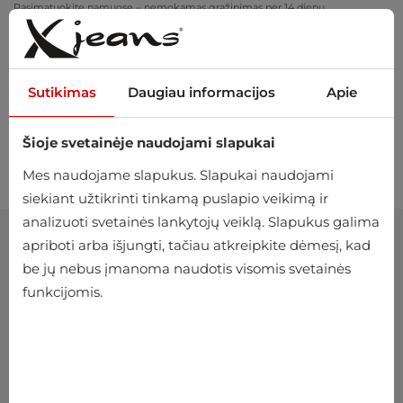
Pasimatuokite namuose – nemokamas grąžinimas per 14 dienų
Sutikimas
Daugiau informacijos
Apie
Šioje svetainėje naudojami slapukai
0
Mes naudojame slapukus. Slapukai naudojami
siekiant užtikrinti tinkamą puslapio veikimą ir
analizuoti svetainės lankytojų veiklą. Slapukus galima
apriboti arba išjungti, tačiau atkreipkite dėmesį, kad
be jų nebus įmanoma naudotis visomis svetainės
funkcijomis.