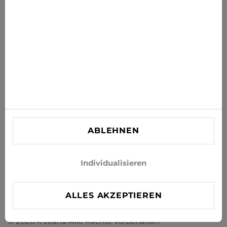
ABONNIEREN
Stimmen Sie zu, Neuigkeiten und Sonderangebote per E-
Mail zu erhalten
INFORMATIONEN
KUNDENBETREUUNG
KONTAKT
ABLEHNEN
info@xjeans.eu
+371 256 462 62
Individualisieren
Folgen Sie uns in den sozialen Netzwerken
ALLES AKZEPTIEREN
© 2026 X Jeans. Alle Rechte vorbehalten