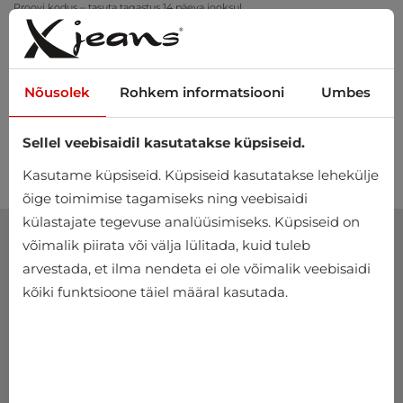
Proovi kodus – tasuta tagastus 14 päeva jooksul
Nõusolek
Rohkem informatsiooni
Umbes
Sellel veebisaidil kasutatakse küpsiseid.
0
Kasutame küpsiseid. Küpsiseid kasutatakse lehekülje
õige toimimise tagamiseks ning veebisaidi
külastajate tegevuse analüüsimiseks. Küpsiseid on
võimalik piirata või välja lülitada, kuid tuleb
arvestada, et ilma nendeta ei ole võimalik veebisaidi
kõiki funktsioone täiel määral kasutada.