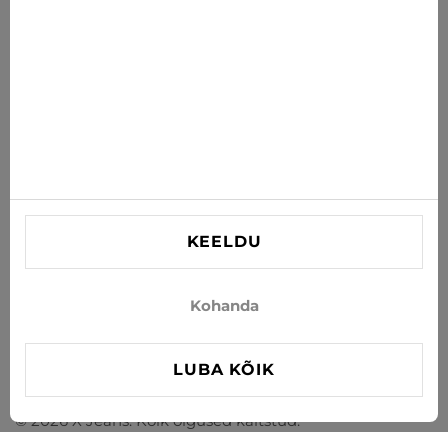
TELLI
Nõustun uudiste ja eripakkumiste saamisega e-postiga
INFORMATSIOON
VAJAD ABI?
Kontaktid
KEELDU
info@xjeans.eu
+371 256 462 62
Kohanda
Jälgi meid sotsiaalmeedias
LUBA KÕIK
© 2026 X Jeans. Kõik õigused kaitstud.