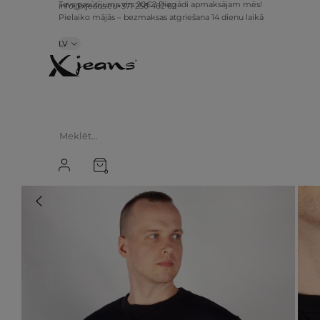
info@xjeans.eu
+371 256 462 62
Tavs pasūtījums virs 20€? Piegādi apmaksājam mēs!
Pielaiko mājās – bezmaksas atgriešana 14 dienu laikā
LV
0