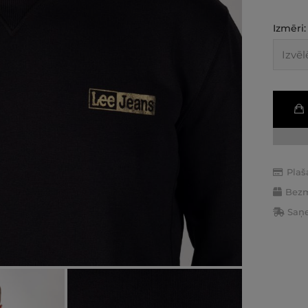
Izmēri:
Plaš
Bezm
Saņe