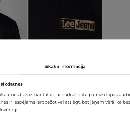
Sīkāka informācija
 sīkdatnes
datnes tiek izmantotas, lai nodrošinātu pareizu lapas darbīb
es ir iespējams ierobežot vai atslēgt, bet jāņem vērā, ka bez
nvērtīgi.
alā