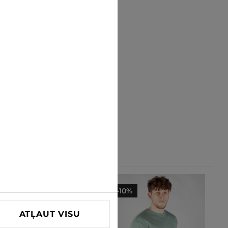
-10%
-10%
ATĻAUT VISU