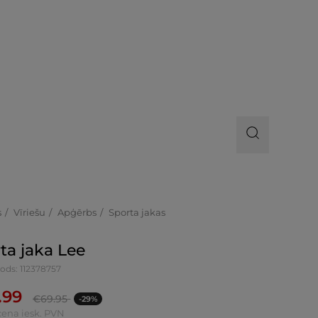
s
Vīriešu
Apģērbs
Sporta jakas
ta jaka Lee
ods: 112378757
.99
€
69.95
-29%
cena iesk. PVN