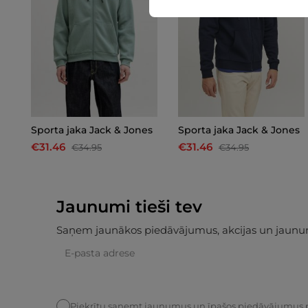
Sporta jaka Jack & Jones
Sporta jaka Jack & Jones
€31.46
€31.46
€34.95
€34.95
Jaunumi tieši tev
Saņem jaunākos piedāvājumus, akcijas un jaunu
Piekrītu saņemt jaunumus un īpašos piedāvājumus 