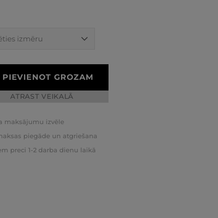
PIEVIENOT GROZAM
ATRAST VEIKALĀ
a maksājumu izvēle
aksas piegāde un atgriešana
m preci 1-2 darba dienu laikā