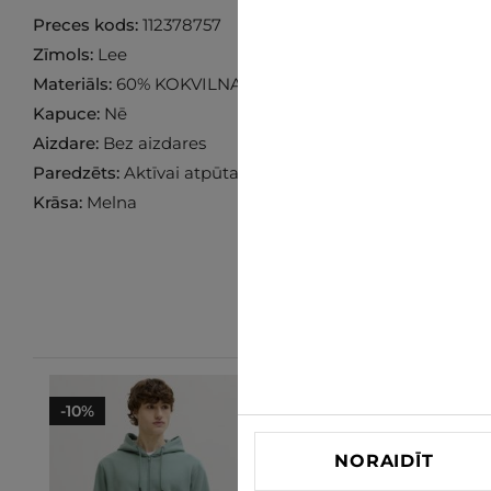
Preces kods:
112378757
Zīmols:
Lee
Materiāls:
60% KOKVILNA 40% POLIESTERS
Kapuce:
Nē
Aizdare:
Bez aizdares
Paredzēts:
Aktīvai atpūtai
Krāsa:
Melna
-10%
-10%
NORAIDĪT