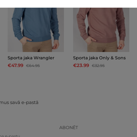
Sporta jaka Wrangler
Sporta jaka Only & Sons
€47.99
€23.99
€64.95
€32.95
mus savā e-pastā
ABONĒT
pa e-pastu