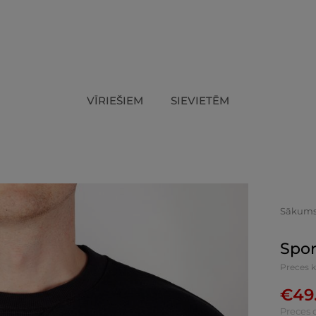
VĪRIEŠIEM
SIEVIETĒM
Sākum
Spor
Preces k
€
49
Preces 