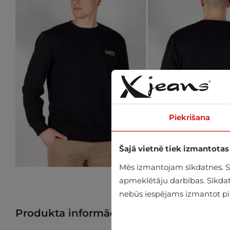
Piekrišana
Šajā vietnē tiek izmantotas
Mēs izmantojam sīkdatnes. Sīk
apmeklētāju darbības. Sīkdatn
nebūs iespējams izmantot pil
Produkta informācija
Atrast preci veik