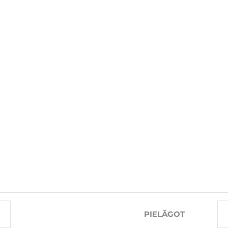
SAISTĪTĀS PRECES
-26%
-27%
PIELĀGOT