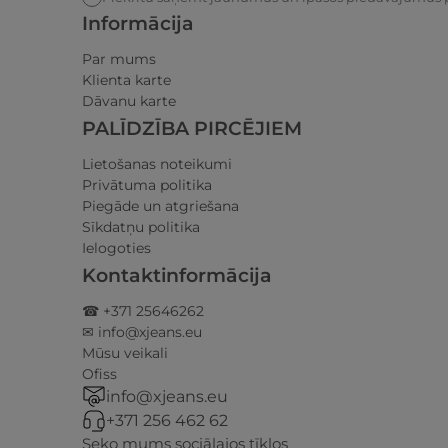
Informācija
Par mums
Klienta karte
Dāvanu karte
PALĪDZĪBA PIRCĒJIEM
Lietošanas noteikumi
Privātuma politika
Piegāde un atgriešana
Sīkdatņu politika
Ielogoties
Kontaktinformācija
☎ +371 25646262
✉ info@xjeans.eu
Mūsu veikali
Ofiss
info@xjeans.eu
+371 256 462 62
Seko mums sociālajos tīklos