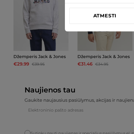
ATMESTI
Džemperis Jack & Jones
Džemperis Jack & Jones
€29.99
€31.46
€39.95
€34.95
Naujienos tau
Gaukite naujausius pasiūlymus, akcijas ir naujiena
Sutinku gauti naujienas ir specialius pasiūlymus el. 