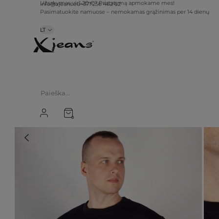
info@xjeans.eu
+371 256 462 62
Užsakymas virš 20 €? Pristatymą apmokame mes!
Pasimatuokite namuose – nemokamas grąžinimas per 14 dienų
LT
0