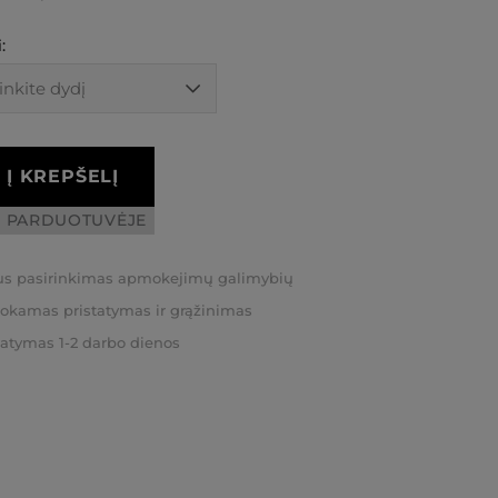
:
Į KREPŠELĮ
I PARDUOTUVĖJE
us pasirinkimas apmokejimų galimybių
kamas pristatymas ir grąžinimas
tatymas 1-2 darbo dienos