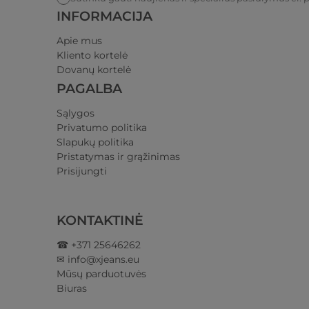
INFORMACIJA
Apie mus
Kliento kortelė
Dovanų kortelė
PAGALBA
Sąlygos
Privatumo politika​
Slapukų politika
Pristatymas ir grąžinimas​
Prisijungti​
KONTAKTINĖ
☎ +371 25646262
✉ info@xjeans.eu
Mūsų parduotuvės
Biuras