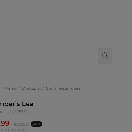
Vyriški
Drabužiai
Sportinės striukės
peris Lee
odas: 112378757
.99
€
69.95
-29%
kaina įsk. PVM