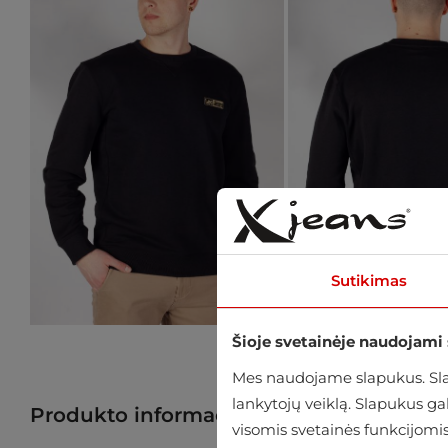
Sutikimas
Šioje svetainėje naudojami
Mes naudojame slapukus. Slap
lankytojų veiklą. Slapukus g
Produkto informacija
Raskite prekę p
visomis svetainės funkcijomis