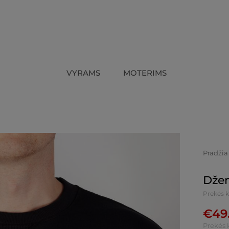
VYRAMS
MOTERIMS
Pradžia
Džem
Prekės k
€
49
Prekės 