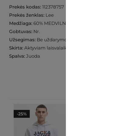
Prekės kodas:
112378757
Prekės ženklas:
Lee
Medžiaga:
60% MEDVILNĖ 40% POLIESTERIS
Gobtuvas:
Nr.
Užsegimas:
Be uždarymo
Skirta:
Aktyviam laisvalaikiui
Spalva:
Juoda
-25%
-10%