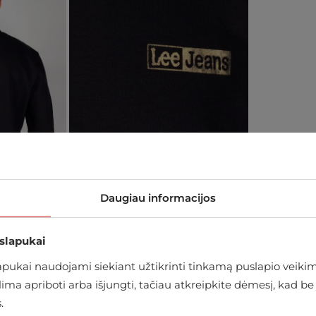
Daugiau informacijos
 slapukai
ukai naudojami siekiant užtikrinti tinkamą puslapio veikimą
alima apriboti arba išjungti, tačiau atkreipkite dėmesį, kad
arduotuvėje
.