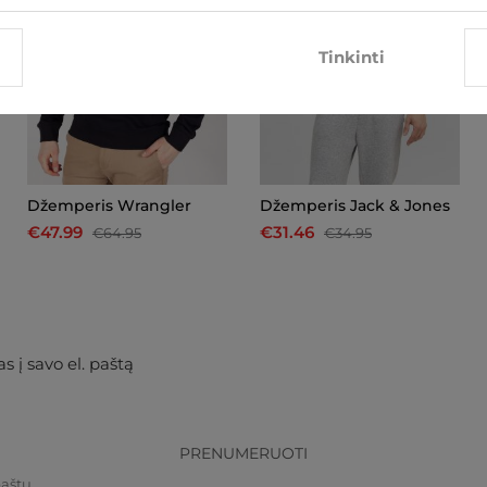
Tinkinti
Džemperis Wrangler
Džemperis Jack & Jones
€47.99
€31.46
€64.95
€34.95
s į savo el. paštą
PRENUMERUOTI
paštu