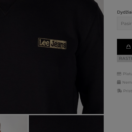
Dydžiai
RAST
Plat
Nemo
Pris