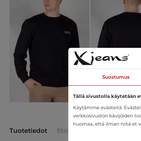
Suostumus
Tällä sivustolla käytetään e
Käytämme evästeitä. Eväste
verkkosivuston kävijöiden toi
huomaa, että ilman niitä et v
Tuotetiedot
Etsi tuote myymälästä