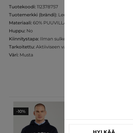
Tuotekoodi:
112378757
Tuotemerkki (brändi):
Lee
Materiaali:
60% PUUVILLA 40% POLYESTERI
Huppu:
No
Kiinnitystapa:
Ilman sulkemista
Tarkoitettu:
Aktiiviseen vapaa-aikaan
Väri:
Musta
-10%
-10%
HYLKÄÄ