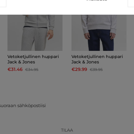
Vetoketjullinen huppari
Vetoketjullinen huppari
Jack & Jones
Jack & Jones
€31.46
€29.99
€34.95
€39.95
suoraan sähköpostiisi
TILAA