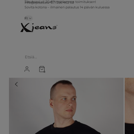
info@xjeans.eu
+371 256 462 62
Tilauksesi yli 20 €? Hoidamme toimituksen!
Sovita kotona – ilmainen palautus 14 päivän kuluessa
FI
0