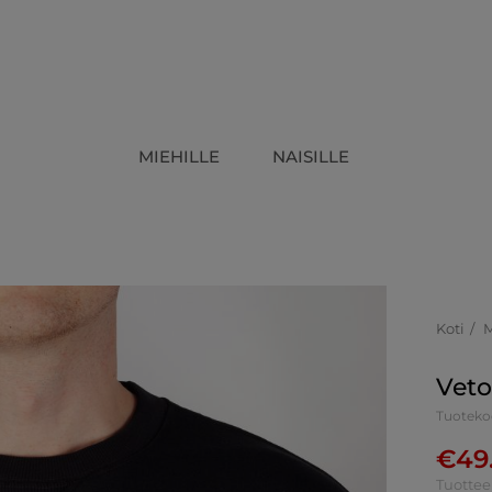
MIEHILLE
NAISILLE
Koti
Veto
Tuoteko
€
49
Tuottee