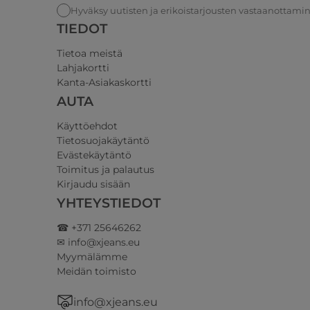
Hyväksy uutisten ja erikoistarjousten vastaanottami
TIEDOT
Tietoa meistä
Lahjakortti
Kanta-Asiakaskortti
AUTA
Käyttöehdot
Tietosuojakäytäntö
Evästekäytäntö
Toimitus ja palautus
Kirjaudu sisään
YHTEYSTIEDOT
☎ +371 25646262
✉ info@xjeans.eu
Myymälämme
Meidän toimisto
info@xjeans.eu