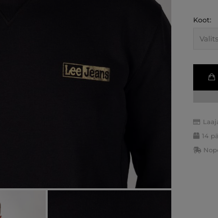
Koot:
Laaj
14 p
Nope