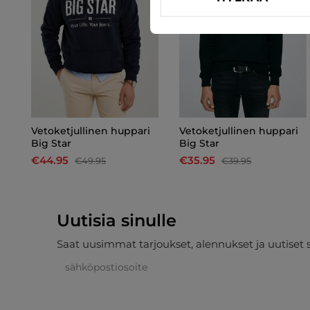
i
Vetoketjullinen huppari
Vetoketjullinen huppari
Big Star
Big Star
€44.95
€35.95
€49.95
€39.95
Uutisia sinulle
Saat uusimmat tarjoukset, alennukset ja uutiset 