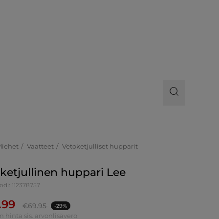
Miehet
Vaatteet
Vetoketjulliset hupparit
ketjullinen huppari Lee
odi: 112378757
.99
€
69.95
-29%
n hinta sis. arvonlisävero