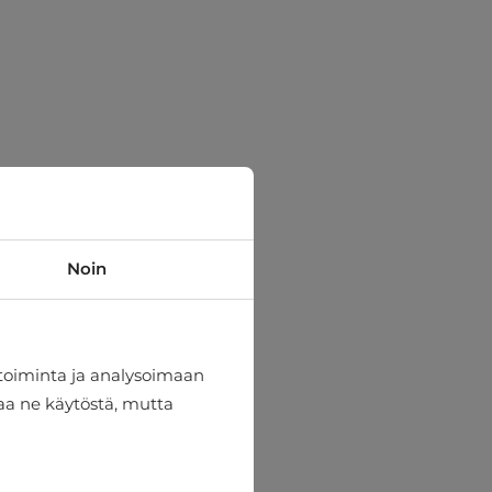
Noin
toiminta ja analysoimaan
taa ne käytöstä, mutta