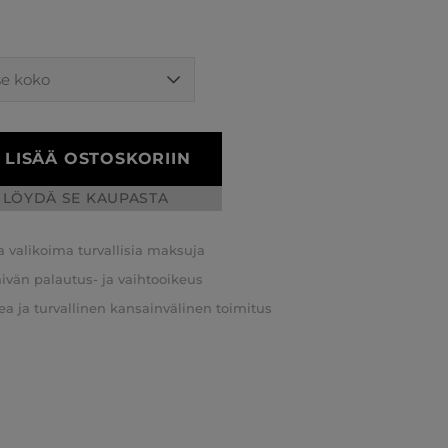
LISÄÄ OSTOSKORIIN
LÖYDÄ SE KAUPASTA
a valikoima turvallisia maksuja
äivän palautus- ja vaihtooikeus
a ja turvallinen kansainvälinen toimitus