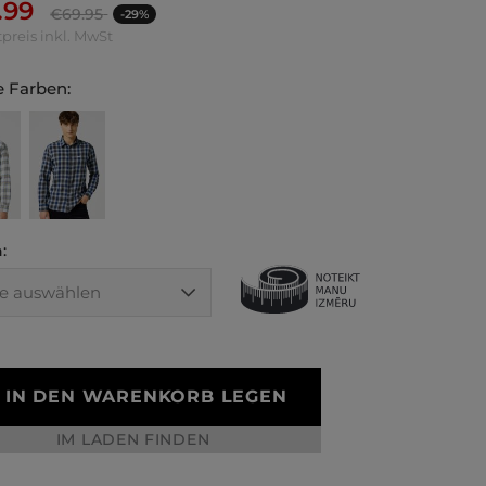
.99
€
69.95
-29%
preis inkl. MwSt
 Farben:
:
IN DEN WARENKORB LEGEN
IM LADEN FINDEN