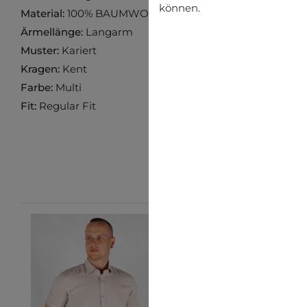
können.
Material:
100% BAUMWOLLE
Ärmellänge:
Langarm
Muster:
Kariert
Kragen:
Kent
Farbe:
Multi
Fit:
Regular Fit