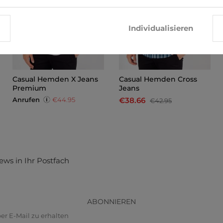
Individualisieren
Casual Hemden X Jeans
Casual Hemden Cross
Premium
Jeans
Anrufen
€44.95
€38.66
€42.95
ews in Ihr Postfach
ABONNIEREN
r E-Mail zu erhalten