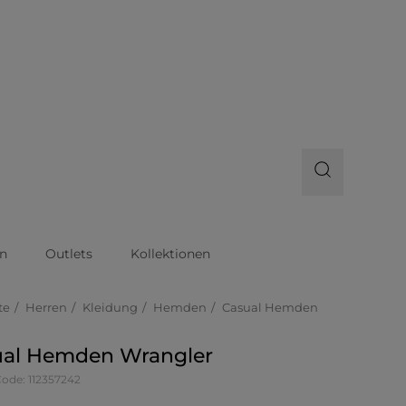
n
Outlets
Kollektionen
te
Herren
Kleidung
Hemden
Casual Hemden
ual Hemden Wrangler
Code: 112357242