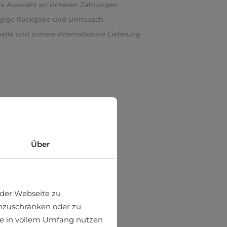
e Auswahl an sicheren Zahlungen
ägige Rückgabe und Umtausch
elle und sichere internationale Lieferung
Über
der Webseite zu
einzuschränken oder zu
ite in vollem Umfang nutzen