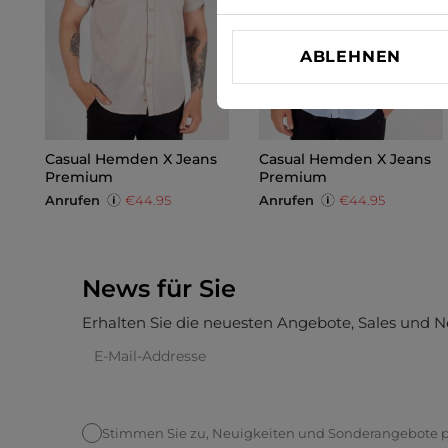
ABLEHNEN
Casual Hemden X Jeans
Casual Hemden X Jeans
Premium
Premium
Anrufen
€44.95
Anrufen
€44.95
News für Sie
Erhalten Sie die neuesten Angebote, Sales und N
Stimmen Sie zu, Neuigkeiten und Sonderangebote pe