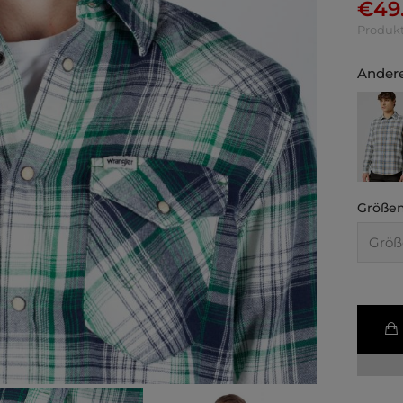
€
49
Produkt
Andere
Größen