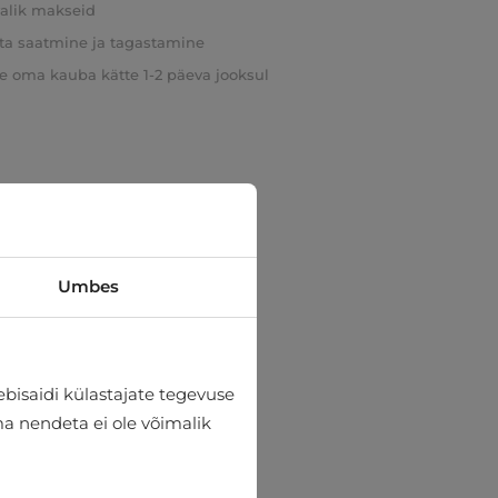
valik makseid
ta saatmine ja tagastamine
e oma kauba kätte 1-2 päeva jooksul
Umbes
bisaidi külastajate tegevuse
lma nendeta ei ole võimalik