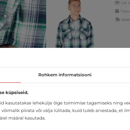
Lai 
Tasu
Saat
Rohkem informatsiooni
se küpsiseid.
d kasutatakse lehekülje õige toimimise tagamiseks ning vee
õimalik piirata või välja lülitada, kuid tuleb arvestada, et i
täiel määral kasutada.