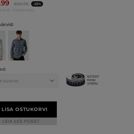
.99
€
69.95
-29%
ind sh. käibemaks
ärvid:
ed:
LISA OSTUKORVI
LEIA SEE POEST