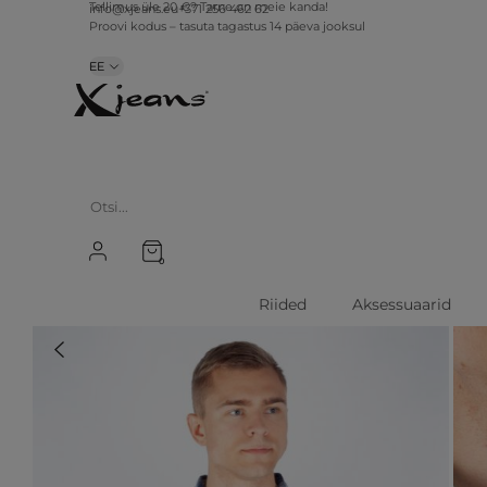
info@xjeans.eu
+371 256 462 62
Tellimus üle 20 €? Tarne on meie kanda!
Proovi kodus – tasuta tagastus 14 päeva jooksul
EE
0
Riided
Aksessuaarid