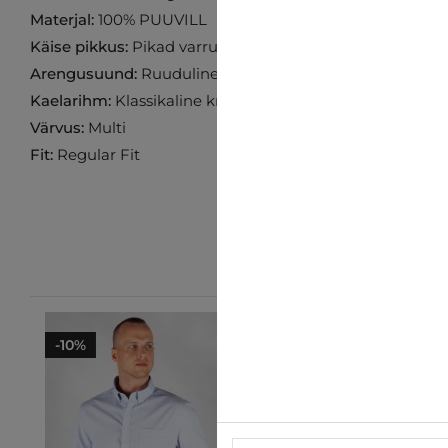
Materjal:
100% PUUVILL
Käise pikkus:
Pikad varrukad
Arengusuund:
Ruuduline
Kaelarihm:
Klassikaline krae
Värvus:
Multi
Fit:
Regular Fit
-10%
-10%