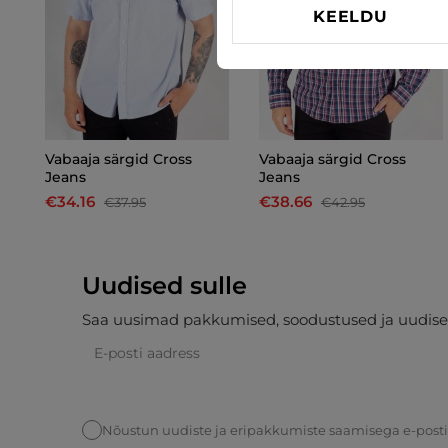
KEELDU
Vabaaja särgid Cross
Vabaaja särgid Cross
Jeans
Jeans
€34.16
€38.66
€37.95
€42.95
Uudised sulle
Saa uusimad pakkumised, soodustused ja uudise
Nõustun uudiste ja eripakkumiste saamisega e-post