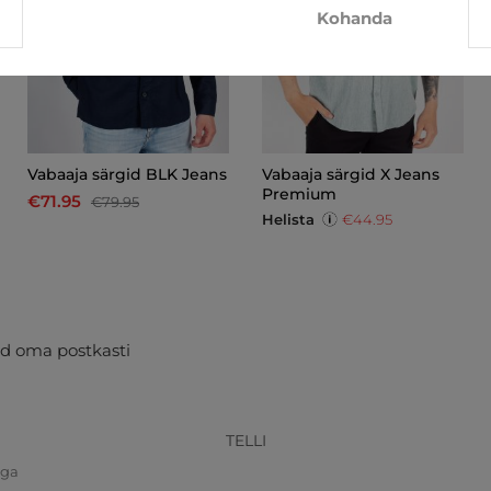
Kohanda
Vabaaja särgid BLK Jeans
Vabaaja särgid X Jeans
Premium
€71.95
€79.95
Helista
€44.95
d oma postkasti
TELLI
iga