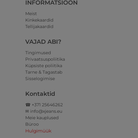
INFORMATSIOON
Meist
Kinkekaardid
Tellijakaardid
VAJAD ABI?
Tingimused
Privaatsuspoliitika
Küpsiste poliitika
Tarne & Tagastab
Sisselogimise
Kontaktid
☎ +371 25646262
✉ info@xjeans.eu
Meie kauplused
Büroo
Hulgimüük