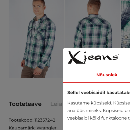
Nõusolek
Sellel veebisaidil kasutatak
Kasutame küpsiseid. Küpsisei
Tooteteave
Leia toode poest
analüüsimiseks. Küpsiseid on v
veebisaidi kõiki funktsioone 
Tootekood:
112357242
Kaubamärk:
Wrangler