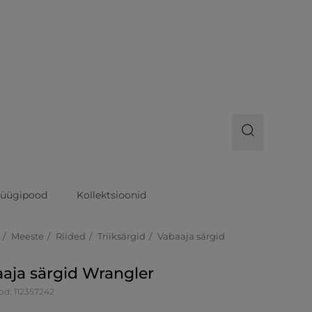
üügipood
Kollektsioonid
Meeste
Riided
Triiksärgid
Vabaaja särgid
aja särgid Wrangler
od: 112357242