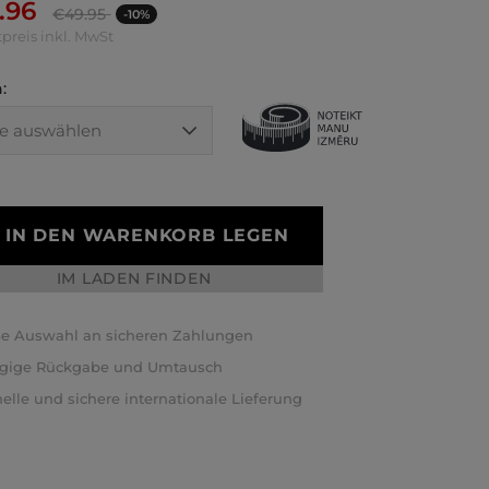
.96
€
49.95
-10%
preis inkl. MwSt
:
IN DEN WARENKORB LEGEN
IM LADEN FINDEN
e Auswahl an sicheren Zahlungen
ägige Rückgabe und Umtausch
elle und sichere internationale Lieferung