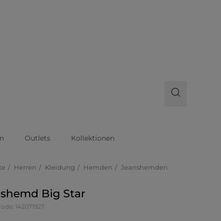
n
Outlets
Kollektionen
te
Herren
Kleidung
Hemden
Jeanshemden
shemd Big Star
Code: 142071927