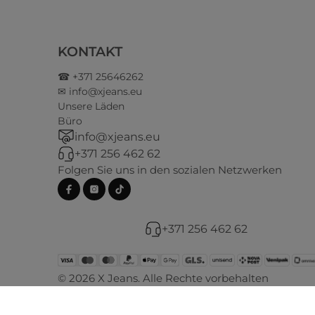
KONTAKT
☎ +371 25646262
✉ info@xjeans.eu
Unsere Läden
Büro
info@xjeans.eu
+371 256 462 62
Folgen Sie uns in den sozialen Netzwerken
+371 256 462 62
© 2026 X Jeans. Alle Rechte vorbehalten