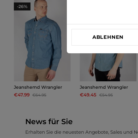
-26%
-10%
ABLEHNEN
Jeanshemd Wrangler
Jeanshemd Wrangler
€47.99
€49.45
€64.95
€54.95
News für Sie
Erhalten Sie die neuesten Angebote, Sales und N