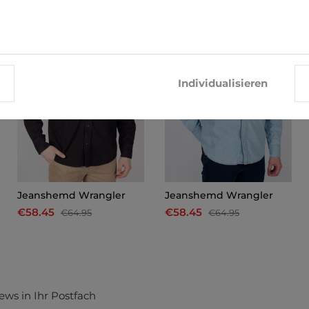
-10%
-10%
Individualisieren
Jeanshemd Wrangler
Jeanshemd Wrangler
€58.45
€58.45
€64.95
€64.95
ews in Ihr Postfach