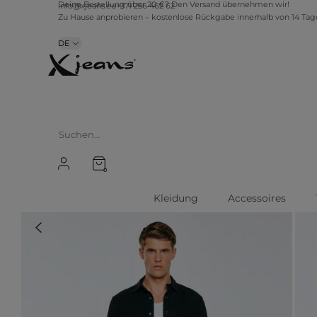
info@xjeans.eu
+371 256 462 62
Deine Bestellung über 20 €? Den Versand übernehmen wir!
Zu Hause anprobieren – kostenlose Rückgabe innerhalb von 14 Ta
DE
0
Kleidung
Accessoires