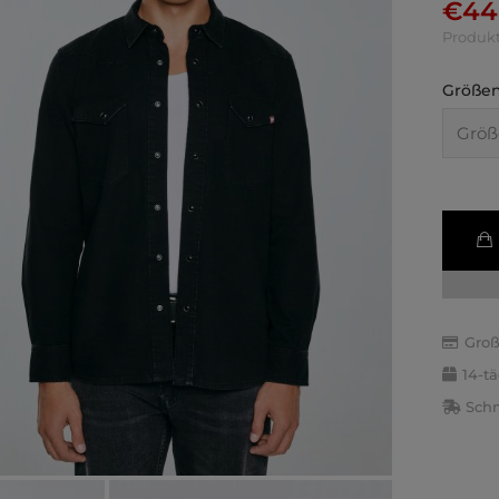
€
44
Produkt
Größen
Groß
14-t
Schn