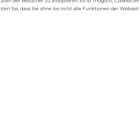
täten der Besucher zu analysieren. Es ist möglich, Cookies 
äft finden
chten Sie, dass Sie ohne sie nicht alle Funktionen der Webse
ÄHNLICHE PRODUKTE