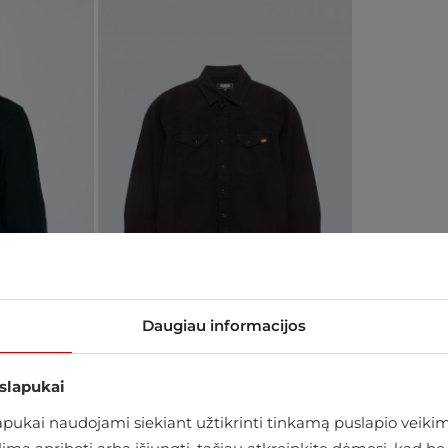
Daugiau informacijos
 slapukai
ukai naudojami siekiant užtikrinti tinkamą puslapio veikimą