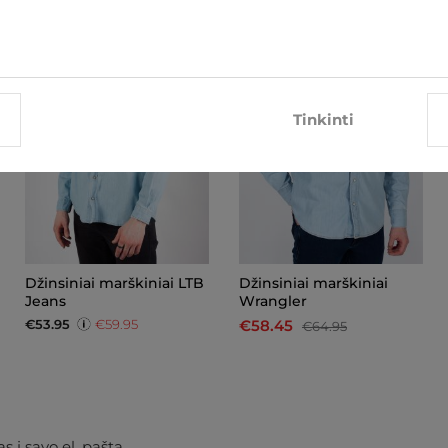
-10%
Tinkinti
Džinsiniai marškiniai LTB
Džinsiniai marškiniai
Jeans
Wrangler
€53.95
€59.95
€58.45
€64.95
s į savo el. paštą