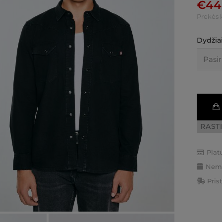
€
44
Prekės 
Dydžiai
RAST
Plat
Nemo
Pris