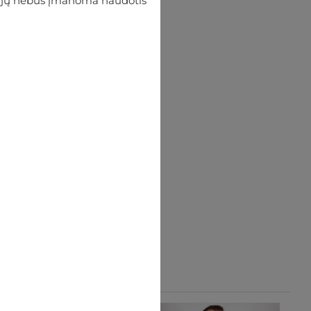
 be jų nebus įmanoma naudotis