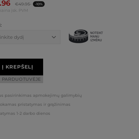
.96
€
49.95
-10%
kaina įsk. PVM
:
Į KREPŠELĮ
I PARDUOTUVĖJE
us pasirinkimas apmokejimų galimybių
kamas pristatymas ir grąžinimas
tatymas 1-2 darbo dienos