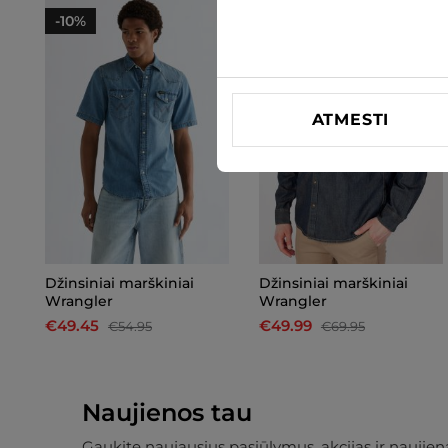
-10%
-29%
ATMESTI
Džinsiniai marškiniai
Džinsiniai marškiniai
Wrangler
Wrangler
€49.45
€49.99
€54.95
€69.95
Naujienos tau
Gaukite naujausius pasiūlymus, akcijas ir naujiena