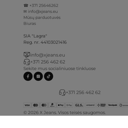
☎ +371 25646262
✉ info@xjeans.eu
Mūsų parduotuvės
Biuras
SIA "Lagra"
Reg. nr. 44103021416
info@xjeans.eu
+371 256 462 62
Sekite mus socialiniuose tinkluose
+371 256 462 62
© 2026 X Jeans. Visos teisės saugomos.