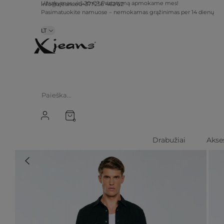
info@xjeans.eu
+371 256 462 62
Užsakymas virš 20 €? Pristatymą apmokame mes!
Pasimatuokite namuose – nemokamas grąžinimas per 14 dienų
LT
0
Drabužiai
Akse