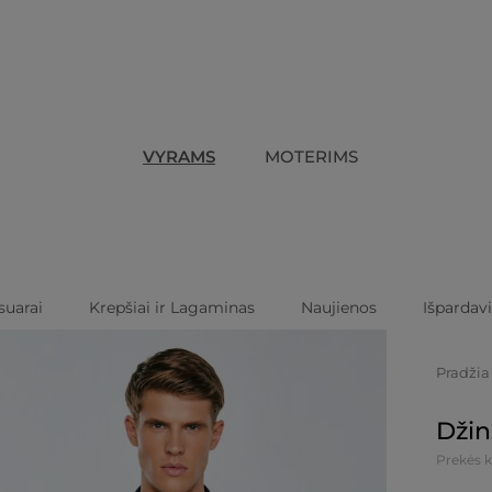
VYRAMS
MOTERIMS
suarai
Krepšiai ir Lagaminas
Naujienos
Išpardav
Pradžia
Džin
Prekės k