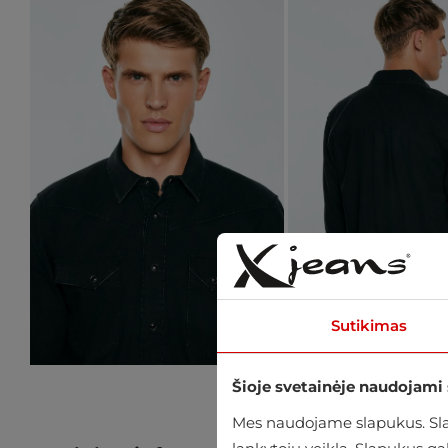
Sutikimas
Šioje svetainėje naudojami
Mes naudojame slapukus. Slap