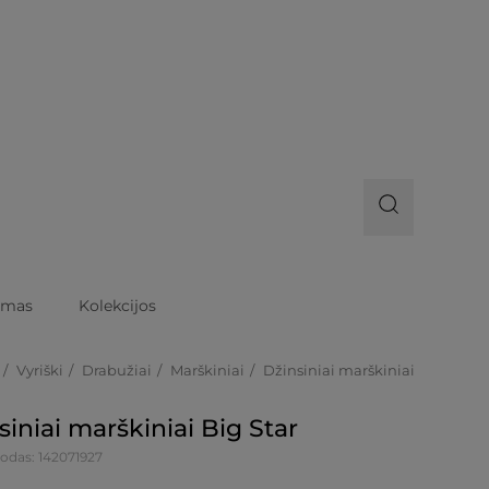
imas
Kolekcijos
Vyriški
Drabužiai
Marškiniai
Džinsiniai marškiniai
siniai marškiniai Big Star
odas: 142071927