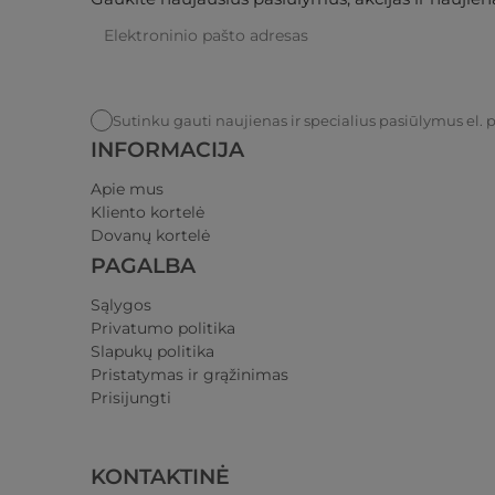
Sutinku gauti naujienas ir specialius pasiūlymus el. 
INFORMACIJA
Apie mus
Kliento kortelė
Dovanų kortelė
PAGALBA
Sąlygos
Privatumo politika​
Slapukų politika
Pristatymas ir grąžinimas​
Prisijungti​
KONTAKTINĖ