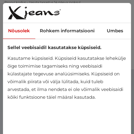
Proovi kodus – tasuta tagastus 14 päeva jooksul
Nõusolek
Rohkem informatsiooni
Umbes
Sellel veebisaidil kasutatakse küpsiseid.
0
Kasutame küpsiseid. Küpsiseid kasutatakse lehekülje
õige toimimise tagamiseks ning veebisaidi
külastajate tegevuse analüüsimiseks. Küpsiseid on
võimalik piirata või välja lülitada, kuid tuleb
arvestada, et ilma nendeta ei ole võimalik veebisaidi
kõiki funktsioone täiel määral kasutada.