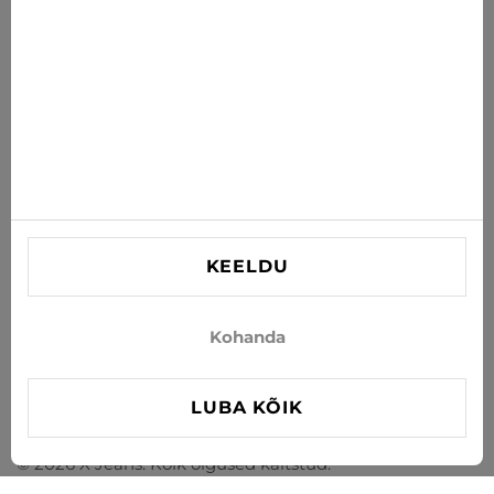
TELLI
Nõustun uudiste ja eripakkumiste saamisega e-postiga
INFORMATSIOON
VAJAD ABI?
Kontaktid
KEELDU
info@xjeans.eu
+371 256 462 62
Kohanda
Jälgi meid sotsiaalmeedias
LUBA KÕIK
© 2026 X Jeans. Kõik õigused kaitstud.