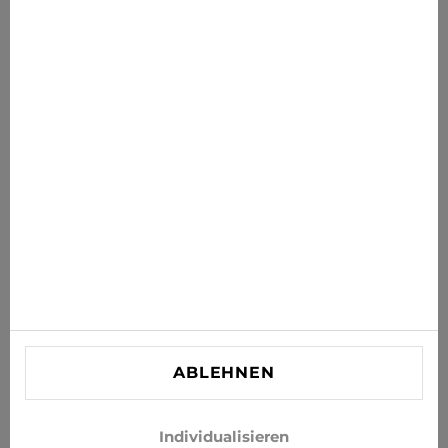
News für Sie
Erhalten Sie die neuesten Angebote, Sales und News in
Ihr Postfach
ABONNIEREN
Stimmen Sie zu, Neuigkeiten und Sonderangebote per E-
Mail zu erhalten
INFORMATIONEN
KUNDENBETREUUNG
KONTAKT
ABLEHNEN
info@xjeans.eu
+371 256 462 62
Individualisieren