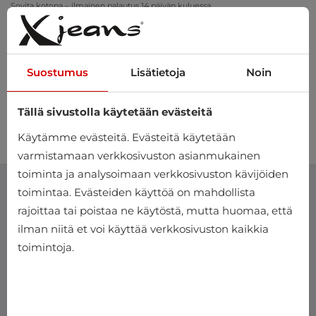
Sovita kotona – ilmainen palautus 14 päivän kuluessa
Suostumus
Lisätietoja
Noin
Tällä sivustolla käytetään evästeitä
0
Käytämme evästeitä. Evästeitä käytetään
varmistamaan verkkosivuston asianmukainen
toiminta ja analysoimaan verkkosivuston kävijöiden
toimintaa. Evästeiden käyttöä on mahdollista
rajoittaa tai poistaa ne käytöstä, mutta huomaa, että
ilman niitä et voi käyttää verkkosivuston kaikkia
toimintoja.