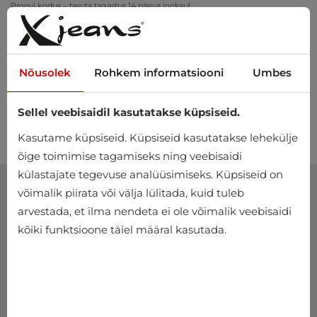
Proovi kodus – tasuta tagastus 14 päeva jooksul
Nõusolek
Rohkem informatsiooni
Umbes
Sellel veebisaidil kasutatakse küpsiseid.
0
Kasutame küpsiseid. Küpsiseid kasutatakse lehekülje
õige toimimise tagamiseks ning veebisaidi
külastajate tegevuse analüüsimiseks. Küpsiseid on
võimalik piirata või välja lülitada, kuid tuleb
arvestada, et ilma nendeta ei ole võimalik veebisaidi
kõiki funktsioone täiel määral kasutada.