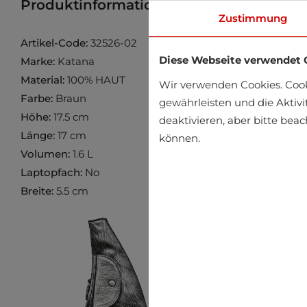
Produktinformation
Produkt im Gesch
Zustimmung
Artikel-Code:
32526-02
Diese Webseite verwendet 
Marke:
Katana
Material:
100% HAUT
Wir verwenden Cookies. Coo
Farbe:
Braun
gewährleisten und die Aktivi
Höhe:
17.5 cm
deaktivieren, aber bitte bea
Länge:
17 cm
können.
Volumen:
1.6 L
Laptopfach:
No
Breite:
5.5 cm