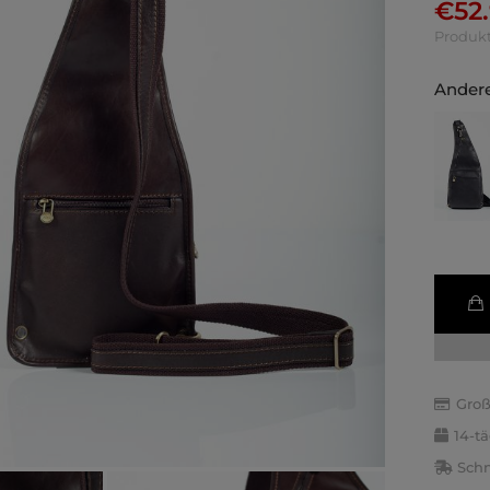
€
52
Produkt
Andere
Groß
14-t
Schn