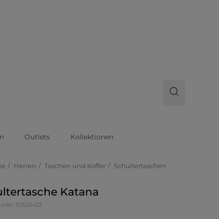
n
Outlets
Kollektionen
te
Herren
Taschen und Koffer
Schultertaschen
ltertasche Katana
Code: 32526-02