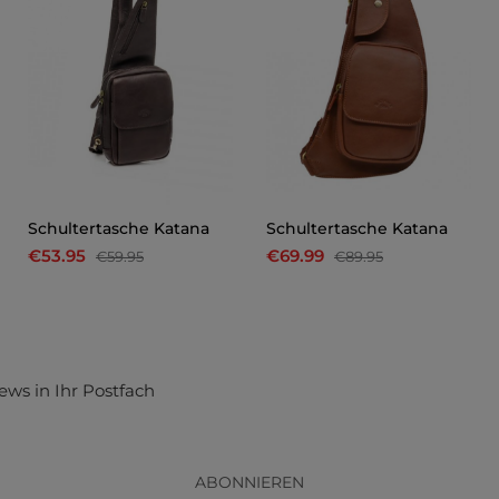
Schultertasche Katana
Schultertasche Katana
€53.95
€69.99
€59.95
€89.95
ews in Ihr Postfach
ABONNIEREN