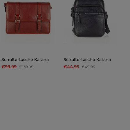
Schultertasche Katana
Schultertasche Katana
S
€99.99
€44.95
€
€139.95
€49.95