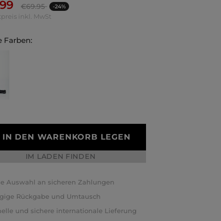
.99
€
69.95
-24%
preis inkl. MwSt
 Farben:
IN DEN WARENKORB LEGEN
IM LADEN FINDEN
e Auswahl an sicheren Zahlungen
ägige Rückgabe und Umtausch
elle und sichere internationale Lieferung