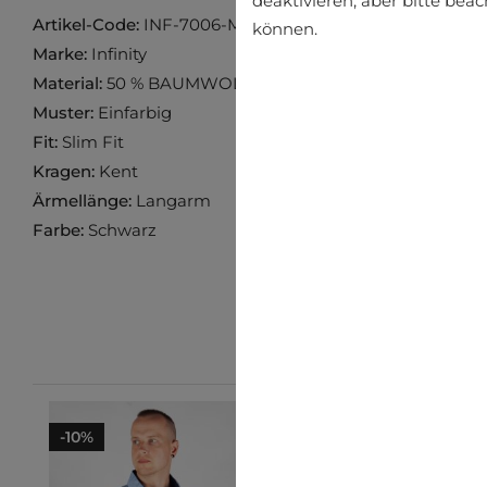
deaktivieren, aber bitte bea
Artikel-Code:
INF-7006-M3855
können.
Marke:
Infinity
Material:
50 % BAUMWOLLE, 45 % LEINEN, 5 % ELASTA
Muster:
Einfarbig
Fit:
Slim Fit
Kragen:
Kent
Ärmellänge:
Langarm
Farbe:
Schwarz
-10%
-10%