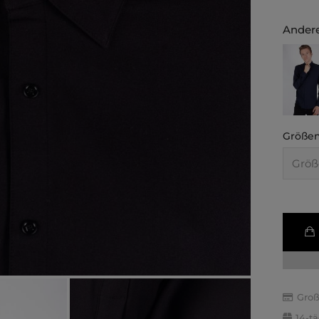
Andere
Größen
Groß
14-t