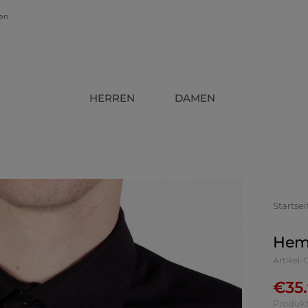
gen
HERREN
DAMEN
Startsei
Hemd
Artikel
€
35
Produkt