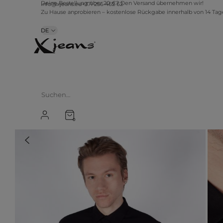
info@xjeans.eu
+371 256 462 62
Deine Bestellung über 20 €? Den Versand übernehmen wir!
Zu Hause anprobieren – kostenlose Rückgabe innerhalb von 14 Ta
DE
0