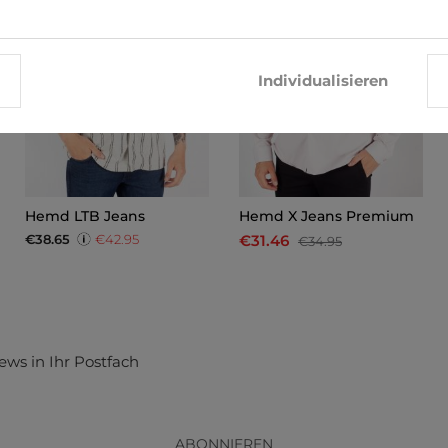
Individualisieren
Hemd LTB Jeans
Hemd X Jeans Premium
€38.65
€42.95
€31.46
€34.95
ews in Ihr Postfach
ABONNIEREN