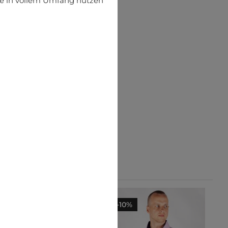
ite in vollem Umfang nutzen
-10%
-10%