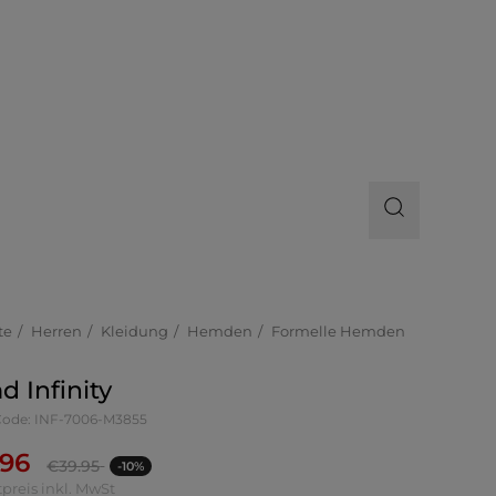
te
Herren
Kleidung
Hemden
Formelle Hemden
 Infinity
-Code: INF-7006-M3855
.96
€
39.95
-10%
preis inkl. MwSt