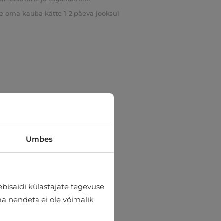
e oma kauba kätte 1-2 päeva jooksul
Umbes
bisaidi külastajate tegevuse
lma nendeta ei ole võimalik