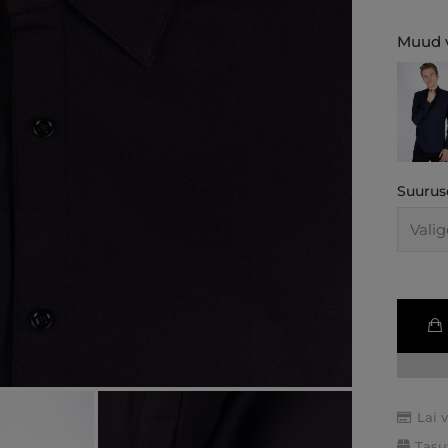
Muud v
Suurus
Lai 
Tasu