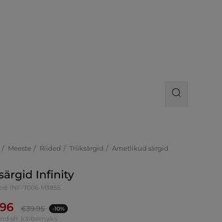
Meeste
Riided
Triiksärgid
Ametlikud särgid
särgid Infinity
od: INF-7006-M3855
.96
€
39.95
-10%
ind sh. käibemaks