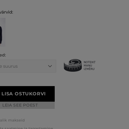
ärvid:
ed:
LISA OSTUKORVI
LEIA SEE POEST
valik makseid
ta saatmine ja tagastamine