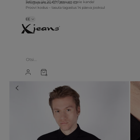
info@xjeans.eu
+371 256 462 62
Tellimus üle 20 €? Tarne on meie kanda!
Proovi kodus – tasuta tagastus 14 päeva jooksul
EE
0