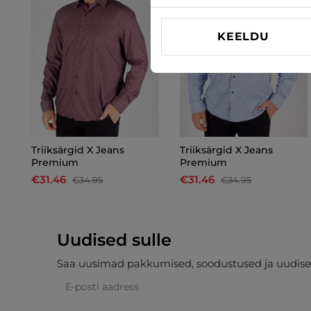
KEELDU
Triiksärgid X Jeans
Triiksärgid X Jeans
Premium
Premium
€31.46
€31.46
€34.95
€34.95
Uudised sulle
Saa uusimad pakkumised, soodustused ja uudise