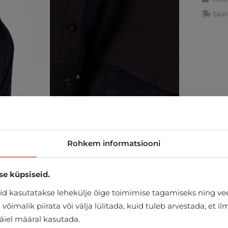
Saat
Rohkem informatsiooni
se küpsiseid.
d kasutatakse lehekülje õige toimimise tagamiseks ning vee
õimalik piirata või välja lülitada, kuid tuleb arvestada, et i
täiel määral kasutada.