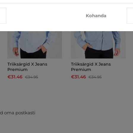
Kohanda
Triiksärgid X Jeans
Triiksärgid X Jeans
Premium
Premium
€31.46
€31.46
€34.95
€34.95
d oma postkasti