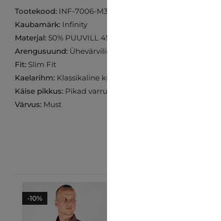
Tootekood:
INF-7006-M3855
Kaubamärk:
Infinity
Materjal:
50% PUUVILL 45% LINA 5% ELASTAAN
Arengusuund:
Ühevärviline
Fit:
Slim Fit
Kaelarihm:
Klassikaline krae
Käise pikkus:
Pikad varrukad
Värvus:
Must
-10%
-10%