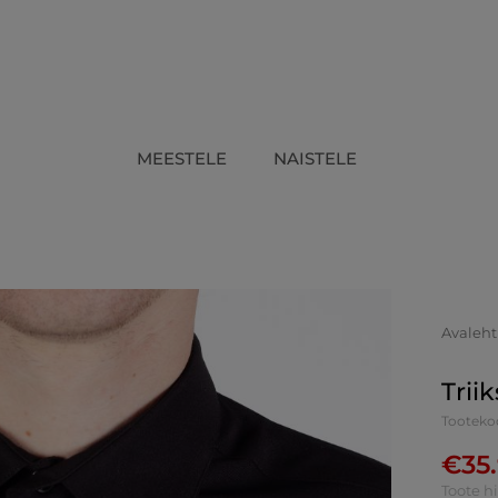
MEESTELE
NAISTELE
Avaleht
Triik
Tooteko
€
35
Toote h