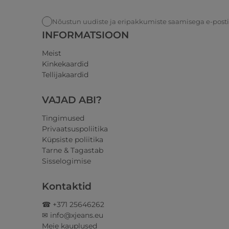
Nõustun uudiste ja eripakkumiste saamisega e-post
INFORMATSIOON
Meist
Kinkekaardid
Tellijakaardid
VAJAD ABI?
Tingimused
Privaatsuspoliitika
Küpsiste poliitika
Tarne & Tagastab
Sisselogimise
Kontaktid
☎ +371 25646262
✉ info@xjeans.eu
Meie kauplused