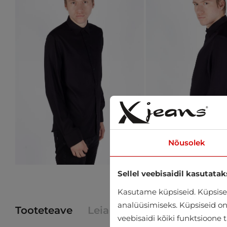
Nõusolek
Sellel veebisaidil kasutatak
Kasutame küpsiseid. Küpsisei
analüüsimiseks. Küpsiseid on v
Tooteteave
Leia toode poest
veebisaidi kõiki funktsioone 