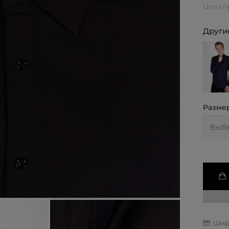
Цена п
Другие
Разме
Шир