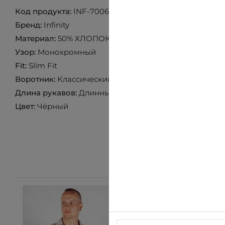
Код продукта:
INF-7006-M3855
Бренд:
Infinity
Материал:
50% ХЛОПОК 45% ЛЕН 5% ЭЛАСТАН
Узор:
Монохромный
Fit:
Slim Fit
Воротник:
Классический воротник
Длина рукавов:
Длинный рукав
Цвет:
Чёрный
-10%