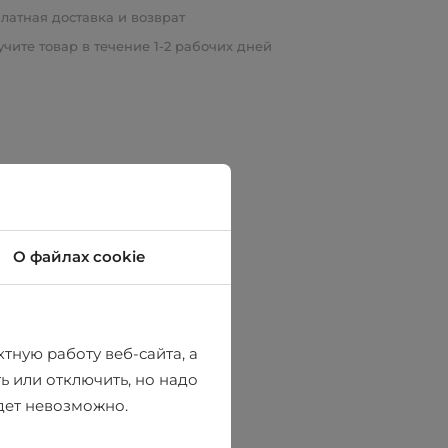
латная доставка и возврат
чите товар в течение 1-2 рабочих дней
О файлах cookie
тную работу веб-сайта, а
ь или отключить, но надо
удет невозможно.