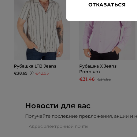
ОТКАЗАТЬСЯ
Рубашка LTB Jeans
Рубашка X Jeans
Premium
€38.65
€42.95
€31.46
€34.95
Новости для вас
Получайте последние предложения, акции и н