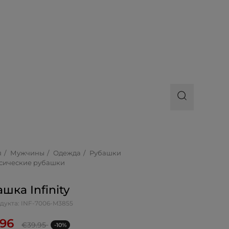
я
Мужчины
Одежда
Рубашки
сические рубашки
шка Infinity
дукта: INF-7006-M3855
.96
€
39.95
-10%