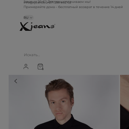
info@xjeans.eu
+371 256 462 62
Заказ от 20 €? Доставку оплачиваем мы!
Примеряйте дома – бесплатный возврат в течение 14 дней
RU
0