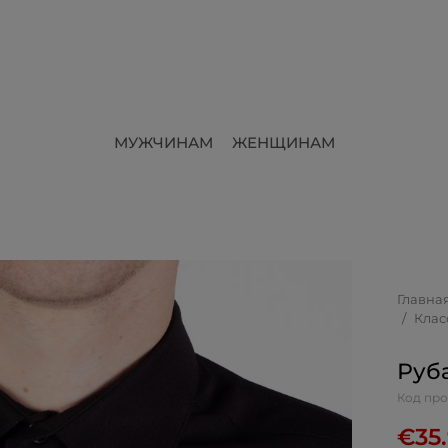
МУЖЧИНАМ
ЖЕНЩИНАМ
Главна
Клас
Руба
Код про
€
35