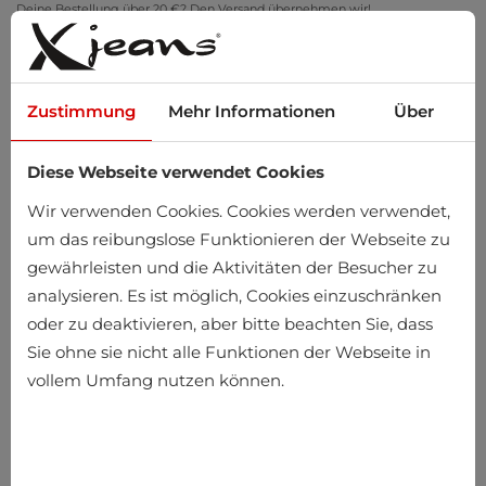
Deine Bestellung über 20 €? Den Versand übernehmen wir!
Zu Hause anprobieren – kostenlose Rückgabe innerhalb von 14 Tagen
Zustimmung
Mehr Informationen
Über
Diese Webseite verwendet Cookies
0
Wir verwenden Cookies. Cookies werden verwendet,
um das reibungslose Funktionieren der Webseite zu
gewährleisten und die Aktivitäten der Besucher zu
Startseite
Herren
Accessoires
analysieren. Es ist möglich, Cookies einzuschränken
oder zu deaktivieren, aber bitte beachten Sie, dass
Accessoires
Sie ohne sie nicht alle Funktionen der Webseite in
vollem Umfang nutzen können.
-25%
-25%