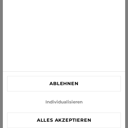
Ihr Postfach
ABONNIEREN
Stimmen Sie zu, Neuigkeiten und Sonderangebote per E-
Mail zu erhalten
INFORMATIONEN
KUNDENBETREUUNG
KONTAKT
ABLEHNEN
info@xjeans.eu
+371 256 462 62
Individualisieren
Folgen Sie uns in den sozialen Netzwerken
ALLES AKZEPTIEREN