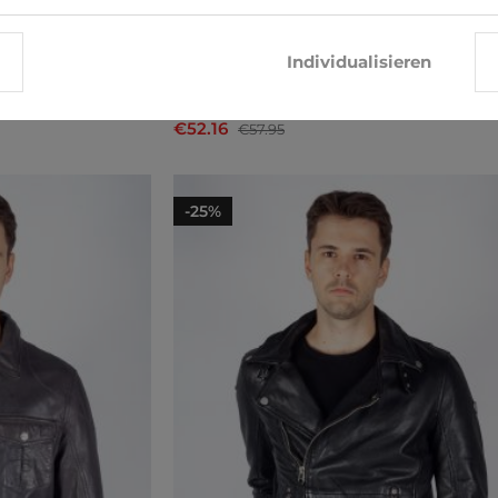
Individualisieren
Off-season Jack & Jones
€52.16
€57.95
-25%