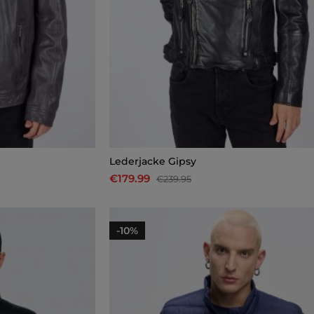
Lederjacke Gipsy
€179.99
€239.95
-10%