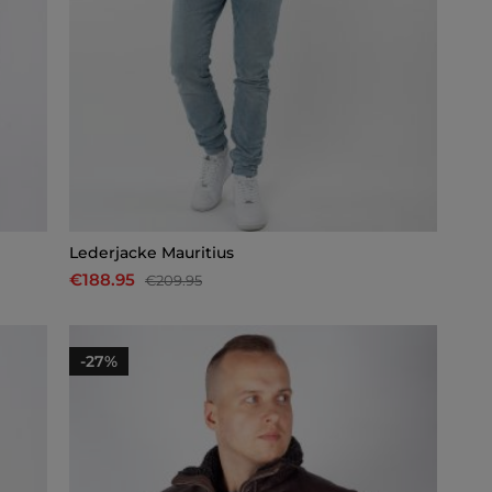
Lederjacke Mauritius
€188.95
€209.95
-27%