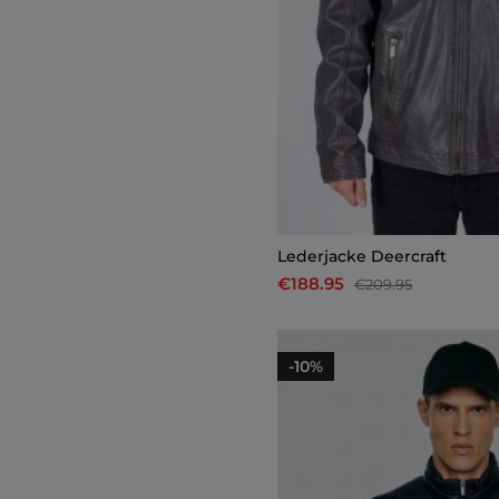
Lederjacke Deercraft
€188.95
€209.95
-10%