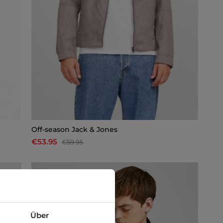
Off-season Jack & Jones
€53.95
€59.95
-10%
Über