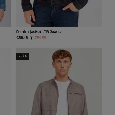
Denim jacket LTB Jeans
€58.45
€64.95
-10%