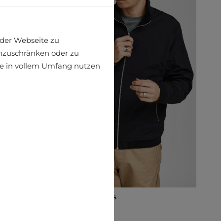
der Webseite zu
einzuschränken oder zu
ite in vollem Umfang nutzen
Off-season Jack & Jones
€43.16
€47.95