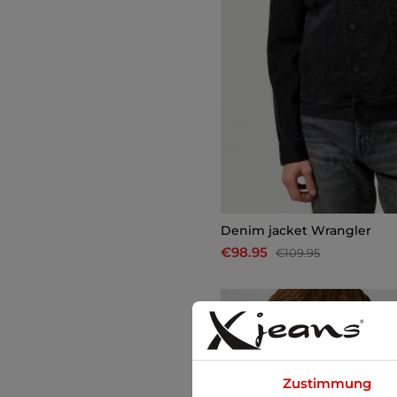
Denim jacket Wrangler
€98.95
€109.95
-10%
Zustimmung