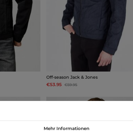
Off-season Jack & Jones
€53.95
€59.95
-10%
Mehr Informationen