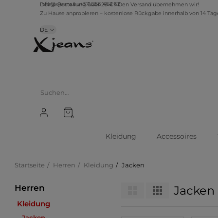
info@xjeans.eu
+371 256 462 62
Deine Bestellung über 20 €? Den Versand übernehmen wir!
Zu Hause anprobieren – kostenlose Rückgabe innerhalb von 14 Ta
DE
0
Kleidung
Accessoires
Startseite
Herren
Kleidung
Jacken
Herren
Jacken
Kleidung
Jacken