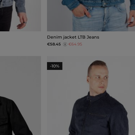
Denim jacket LTB Jeans
€58.45
€64.95
-10%