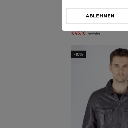
ABLEHNEN
Weste Jack & Jones
€43.16
€47.95
-10%