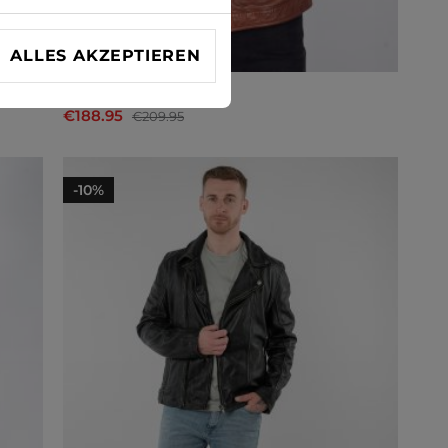
ALLES AKZEPTIEREN
Lederjacke Deercraft
€188.95
€209.95
-10%