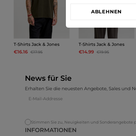
ABLEHNEN
T-Shirts Jack & Jones
T-Shirts Jack & Jones
€16.16
€14.99
€17.95
€19.95
News für Sie
Erhalten Sie die neuesten Angebote, Sales und N
Stimmen Sie zu, Neuigkeiten und Sonderangebote pe
INFORMATIONEN