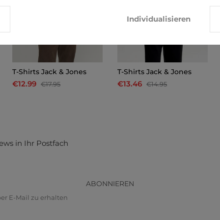
Individualisieren
T-Shirts Jack & Jones
T-Shirts Jack & Jones
€12.99
€13.46
€17.95
€14.95
ews in Ihr Postfach
ABONNIEREN
r E-Mail zu erhalten