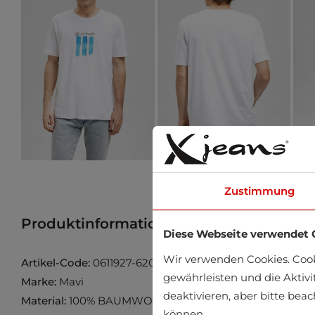
Zustimmung
Produktinformation
Produkt im Gesch
Diese Webseite verwendet 
Wir verwenden Cookies. Coo
Artikel-Code:
0611927-620
gewährleisten und die Aktivi
Marke:
Mavi
deaktivieren, aber bitte bea
Material:
100% BAUMWOLLE
können.