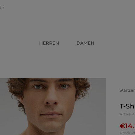
gen
HERREN
DAMEN
Startsei
T-Sh
Artikel-
€
14
Produkt