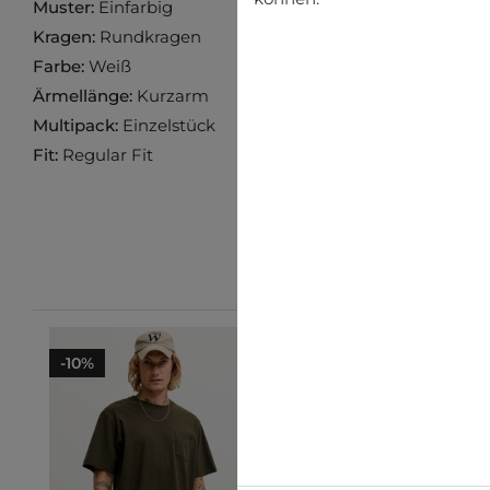
Muster:
Einfarbig
Kragen:
Rundkragen
Farbe:
Weiß
Ärmellänge:
Kurzarm
Multipack:
Einzelstück
Fit:
Regular Fit
-10%
-25%