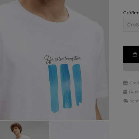
Größen
Groß
14-t
Schn