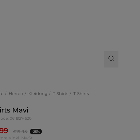
te
Herren
Kleidung
T-Shirts
T-Shirts
irts Mavi
Code: 0611927-620
.99
€
19.95
-25%
preis inkl. MwSt