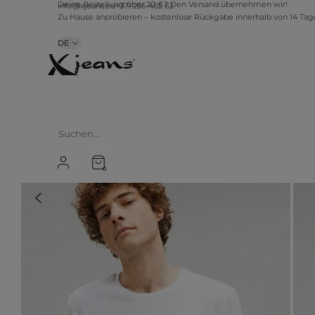
info@xjeans.eu
+371 256 462 62
Deine Bestellung über 20 €? Den Versand übernehmen wir!
Zu Hause anprobieren – kostenlose Rückgabe innerhalb von 14 Ta
DE
0