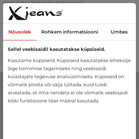
Proovi kodus – tasuta tagastus 14 päeva jooksul
Nõusolek
Rohkem informatsiooni
Umbes
Sellel veebisaidil kasutatakse küpsiseid.
0
Kasutame küpsiseid. Küpsiseid kasutatakse lehekülje
õige toimimise tagamiseks ning veebisaidi
külastajate tegevuse analüüsimiseks. Küpsiseid on
võimalik piirata või välja lülitada, kuid tuleb
arvestada, et ilma nendeta ei ole võimalik veebisaidi
kõiki funktsioone täiel määral kasutada.