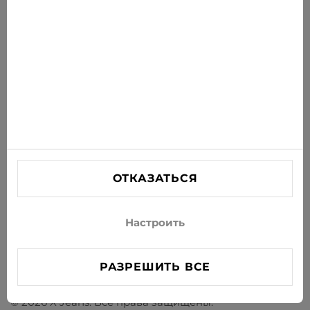
ПОДПИСАТЬСЯ
Соглашаюсь получать рассылку новостей и
специальных предложений по электронной почте
ИНФОРМАЦИЯ
ПОМОЩЬ
СВЯЗАТЬСЯ С НАМИ
ОТКАЗАТЬСЯ
info@xjeans.eu
+371 256 462 62
Настроить
Подписывайтесь на нас в соцсетях
РАЗРЕШИТЬ ВСЕ
© 2026 X Jeans. Все права защищены.