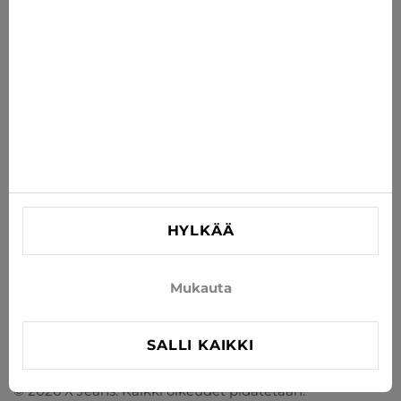
TILAA
Hyväksy uutisten ja erikoistarjousten vastaanottaminen
sähköpostitse
TIEDOT
AUTA
YHTEYSTIEDOT
HYLKÄÄ
info@xjeans.eu
+371 256 462 62
Mukauta
Seuratkaa meitä sosiaalisessa mediassa
SALLI KAIKKI
© 2026 X Jeans. Kaikki oikeudet pidätetään.