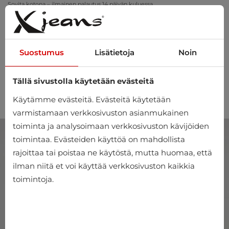
Sovita kotona – ilmainen palautus 14 päivän kuluessa
Suostumus
Lisätietoja
Noin
Tällä sivustolla käytetään evästeitä
0
Käytämme evästeitä. Evästeitä käytetään
varmistamaan verkkosivuston asianmukainen
toiminta ja analysoimaan verkkosivuston kävijöiden
toimintaa. Evästeiden käyttöä on mahdollista
rajoittaa tai poistaa ne käytöstä, mutta huomaa, että
ilman niitä et voi käyttää verkkosivuston kaikkia
toimintoja.