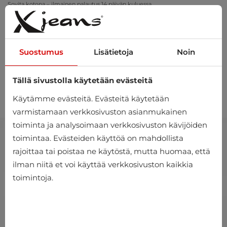
Sovita kotona – ilmainen palautus 14 päivän kuluessa
Suostumus
Lisätietoja
Noin
Tällä sivustolla käytetään evästeitä
0
Käytämme evästeitä. Evästeitä käytetään
varmistamaan verkkosivuston asianmukainen
toiminta ja analysoimaan verkkosivuston kävijöiden
toimintaa. Evästeiden käyttöä on mahdollista
rajoittaa tai poistaa ne käytöstä, mutta huomaa, että
ilman niitä et voi käyttää verkkosivuston kaikkia
toimintoja.