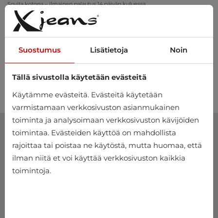
Sovita kotona – ilmainen palautus 14 päivän kuluessa
Suostumus
Lisätietoja
Noin
Tällä sivustolla käytetään evästeitä
0
Käytämme evästeitä. Evästeitä käytetään
varmistamaan verkkosivuston asianmukainen
toiminta ja analysoimaan verkkosivuston kävijöiden
toimintaa. Evästeiden käyttöä on mahdollista
rajoittaa tai poistaa ne käytöstä, mutta huomaa, että
ilman niitä et voi käyttää verkkosivuston kaikkia
toimintoja.