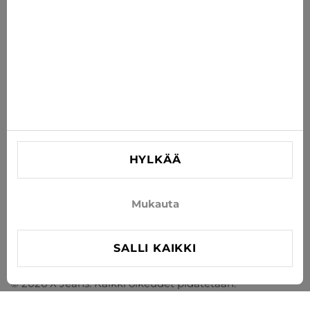
TILAA
Hyväksy uutisten ja erikoistarjousten vastaanottaminen
sähköpostitse
TIEDOT
AUTA
YHTEYSTIEDOT
HYLKÄÄ
info@xjeans.eu
+371 256 462 62
Mukauta
Seuratkaa meitä sosiaalisessa mediassa
SALLI KAIKKI
© 2026 X Jeans. Kaikki oikeudet pidätetään.