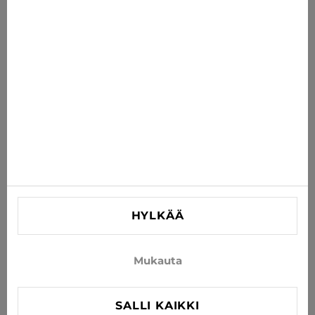
Saat uusimmat tarjoukset, alennukset ja uutiset
suoraan sähköpostiisi
TILAA
Hyväksy uutisten ja erikoistarjousten vastaanottaminen
sähköpostitse
TIEDOT
AUTA
YHTEYSTIEDOT
HYLKÄÄ
info@xjeans.eu
+371 256 462 62
Mukauta
Seuratkaa meitä sosiaalisessa mediassa
SALLI KAIKKI