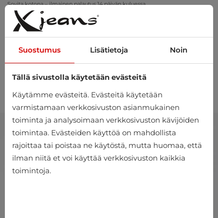
Sovita kotona – ilmainen palautus 14 päivän kuluessa
Suostumus
Lisätietoja
Noin
Tällä sivustolla käytetään evästeitä
0
Käytämme evästeitä. Evästeitä käytetään
varmistamaan verkkosivuston asianmukainen
toiminta ja analysoimaan verkkosivuston kävijöiden
toimintaa. Evästeiden käyttöä on mahdollista
rajoittaa tai poistaa ne käytöstä, mutta huomaa, että
ilman niitä et voi käyttää verkkosivuston kaikkia
toimintoja.