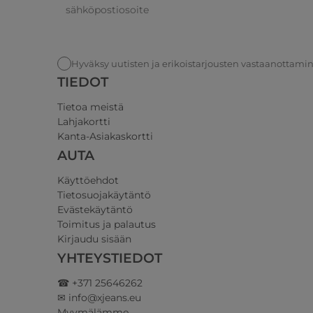
Hyväksy uutisten ja erikoistarjousten vastaanottami
TIEDOT
Tietoa meistä
Lahjakortti
Kanta-Asiakaskortti
AUTA
Käyttöehdot
Tietosuojakäytäntö
Evästekäytäntö
Toimitus ja palautus
Kirjaudu sisään
YHTEYSTIEDOT
☎ +371 25646262
✉ info@xjeans.eu
Myymälämme