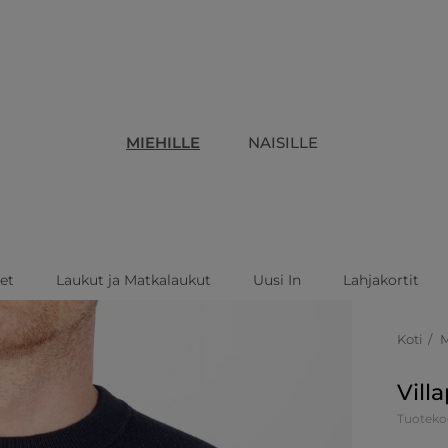
MIEHILLE
NAISILLE
eet
Laukut ja Matkalaukut
Uusi In
Lahjakortit
Koti
Vill
Tuoteko