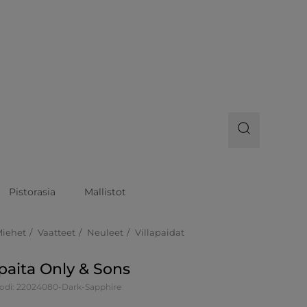
Pistorasia
Mallistot
Miehet
Vaatteet
Neuleet
Villapaidat
apaita Only & Sons
odi: 22024080-Dark-Sapphire