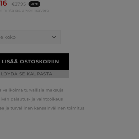
.16
€
27.95
-10%
n hinta sis. arvonlisävero
LISÄÄ OSTOSKORIIN
LÖYDÄ SE KAUPASTA
a valikoima turvallisia maksuja
äivän palautus- ja vaihtooikeus
a ja turvallinen kansainvälinen toimitus