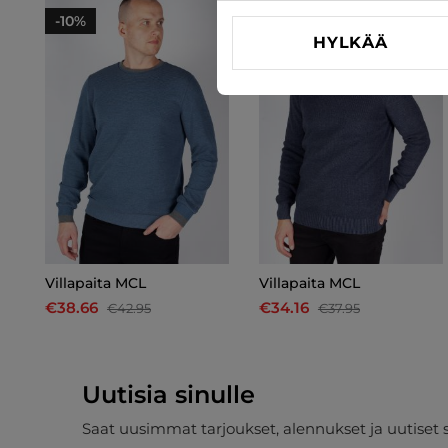
-10%
-10%
HYLKÄÄ
Villapaita MCL
Villapaita MCL
€38.66
€34.16
€42.95
€37.95
Uutisia sinulle
Saat uusimmat tarjoukset, alennukset ja uutiset 