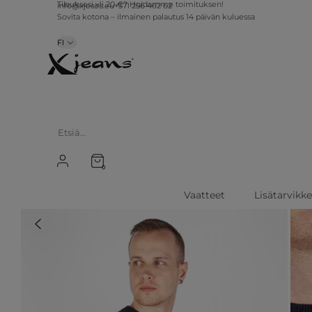
Tilauksesi yli 20 €? Hoidamme toimituksen!
info@xjeans.eu
+371 256 462 62
Sovita kotona – ilmainen palautus 14 päivän kuluessa
FI
0
Vaatteet
Lisätarvikk