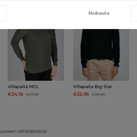
-10%
-10%
Mukauta
Villapaita MCL
Villapaita Big Star
€34.16
€35.95
€37.95
€39.95
suoraan sähköpostiisi