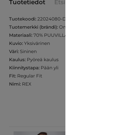
Tuotetiedot
Etsi tuote myymälästä
Tuotekoodi:
22024080-Dark-Sapphire
Tuotemerkki (brändi):
Only & Sons
Materiaali:
70% PUUVILLA 30% POLYESTERI
Kuvio:
Yksivärinen
Väri:
Sininen
Kaulus:
Pyöreä kaulus
Kiinnitystapa:
Pään yli
Fit:
Regular Fit
Nimi:
REX