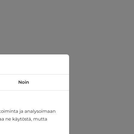
Noin
toiminta ja analysoimaan
taa ne käytöstä, mutta