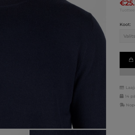
€
25
Tuottee
Koot:
Laaj
14 p
Nope