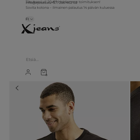
info@xjeans.eu
+371 256 462 62
Tilauksesi yli 20 €? Hoidamme toimituksen!
Sovita kotona – ilmainen palautus 14 päivän kuluessa
FI
0