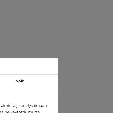
Noin
toiminta ja analysoimaan
taa ne käytöstä, mutta