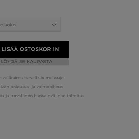
LISÄÄ OSTOSKORIIN
LÖYDÄ SE KAUPASTA
a valikoima turvallisia maksuja
äivän palautus- ja vaihtooikeus
a ja turvallinen kansainvälinen toimitus