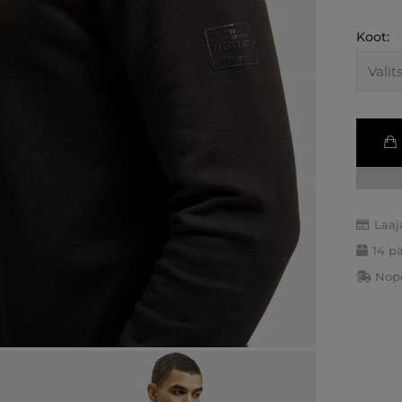
Koot:
Laaj
14 p
Nope