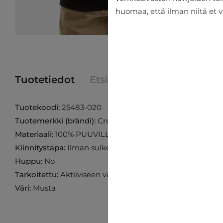
huomaa, että ilman niitä et v
Tuotetiedot
Etsi tuote myymälästä
Tuotekoodi:
25483-020
Tuotemerkki (brändi):
Cross Jeans
Materiaali:
100% PUUVILLA
Kiinnitystapa:
Ilman sulkemista
Huppu:
No
Tarkoitettu:
Aktiiviseen vapaa-aikaan
Väri:
Musta