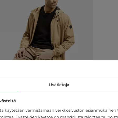
Lisätietoja
västeitä
itä käytetään varmistamaan verkkosivuston asianmukainen 
mintaa. Evästeiden käyttöä on mahdollista rajoittaa tai pois