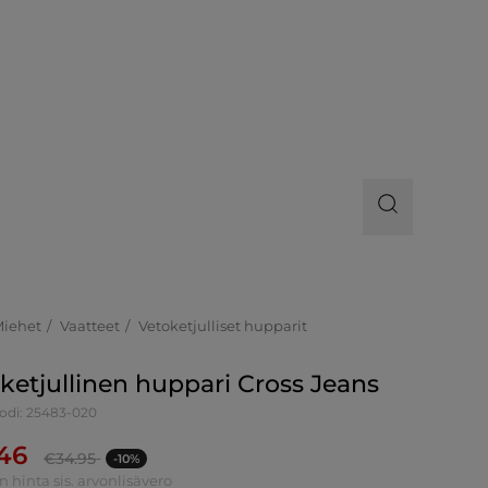
Miehet
Vaatteet
Vetoketjulliset hupparit
ketjullinen huppari Cross Jeans
odi: 25483-020
.46
€
34.95
-10%
n hinta sis. arvonlisävero