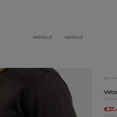
MIEHILLE
NAISILLE
Koti
Veto
Tuoteko
€
31
Tuottee