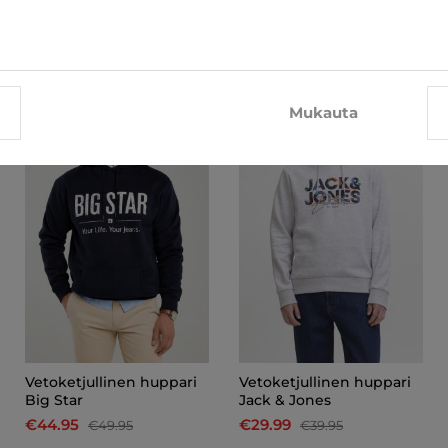
TÄLLÄ TUOTTEELLA OSTAA MYÖS
Mukauta
-10%
-25%
Vetoketjullinen huppari
Vetoketjullinen huppari
Big Star
Jack & Jones
€44.95
€29.99
€49.95
€39.95