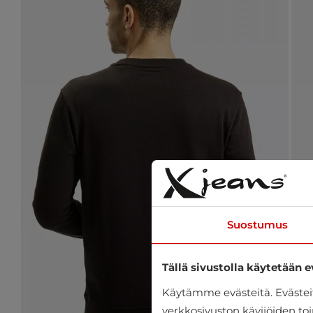
Suostumus
Tällä sivustolla käytetään e
Käytämme evästeitä. Eväste
verkkosivuston kävijöiden toi