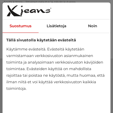
Sovita kotona – ilmainen palautus 14 päivän kuluessa
Suostumus
Lisätietoja
Noin
Tällä sivustolla käytetään evästeitä
0
Käytämme evästeitä. Evästeitä käytetään
varmistamaan verkkosivuston asianmukainen
toiminta ja analysoimaan verkkosivuston kävijöiden
toimintaa. Evästeiden käyttöä on mahdollista
rajoittaa tai poistaa ne käytöstä, mutta huomaa, että
ilman niitä et voi käyttää verkkosivuston kaikkia
toimintoja.