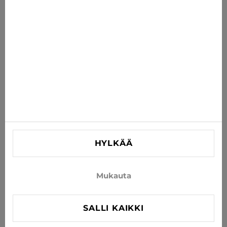
suoraan sähköpostiisi
TILAA
Hyväksy uutisten ja erikoistarjousten vastaanottaminen
sähköpostitse
TIEDOT
AUTA
YHTEYSTIEDOT
HYLKÄÄ
info@xjeans.eu
+371 256 462 62
Mukauta
Seuratkaa meitä sosiaalisessa mediassa
SALLI KAIKKI