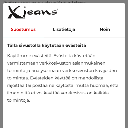
Sovita kotona – ilmainen palautus 14 päivän kuluessa
Suostumus
Lisätietoja
Noin
Tällä sivustolla käytetään evästeitä
0
Käytämme evästeitä. Evästeitä käytetään
varmistamaan verkkosivuston asianmukainen
toiminta ja analysoimaan verkkosivuston kävijöiden
toimintaa. Evästeiden käyttöä on mahdollista
rajoittaa tai poistaa ne käytöstä, mutta huomaa, että
ilman niitä et voi käyttää verkkosivuston kaikkia
toimintoja.