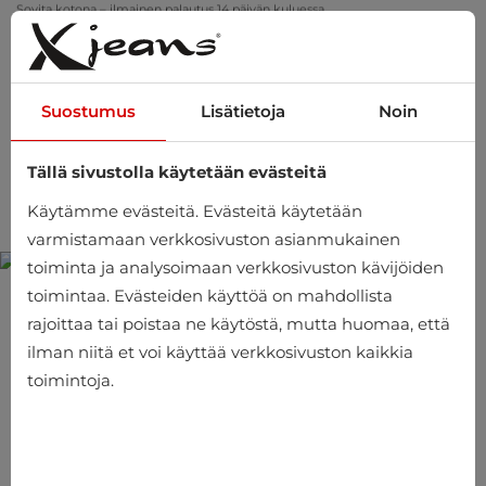
Sovita kotona – ilmainen palautus 14 päivän kuluessa
Suostumus
Lisätietoja
Noin
Tällä sivustolla käytetään evästeitä
0
Käytämme evästeitä. Evästeitä käytetään
varmistamaan verkkosivuston asianmukainen
toiminta ja analysoimaan verkkosivuston kävijöiden
toimintaa. Evästeiden käyttöä on mahdollista
Bokserit Tom Tailor
rajoittaa tai poistaa ne käytöstä, mutta huomaa, että
ilman niitä et voi käyttää verkkosivuston kaikkia
Tuotekoodi: 75126-5644-665
toimintoja.
€
21.95
-27%
€
15.99
Tuotteen hinta sis. arvonlisävero