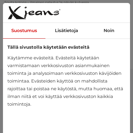
Sovita kotona – ilmainen palautus 14 päivän kuluessa
Suostumus
Lisätietoja
Noin
Tällä sivustolla käytetään evästeitä
0
Käytämme evästeitä. Evästeitä käytetään
varmistamaan verkkosivuston asianmukainen
toiminta ja analysoimaan verkkosivuston kävijöiden
toimintaa. Evästeiden käyttöä on mahdollista
rajoittaa tai poistaa ne käytöstä, mutta huomaa, että
ilman niitä et voi käyttää verkkosivuston kaikkia
toimintoja.