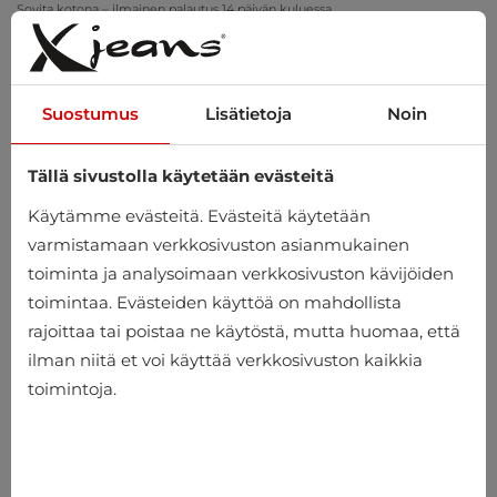
Sovita kotona – ilmainen palautus 14 päivän kuluessa
Suostumus
Lisätietoja
Noin
Tällä sivustolla käytetään evästeitä
0
Käytämme evästeitä. Evästeitä käytetään
varmistamaan verkkosivuston asianmukainen
toiminta ja analysoimaan verkkosivuston kävijöiden
toimintaa. Evästeiden käyttöä on mahdollista
rajoittaa tai poistaa ne käytöstä, mutta huomaa, että
ilman niitä et voi käyttää verkkosivuston kaikkia
toimintoja.